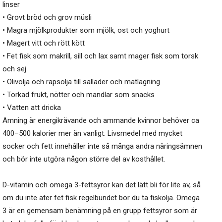
linser
• Grovt bröd och grov müsli
• Magra mjölkprodukter som mjölk, ost och yoghurt
• Magert vitt och rött kött
• Fet fisk som makrill, sill och lax samt mager fisk som torsk
och sej
• Olivolja och rapsolja till sallader och matlagning
• Torkad frukt, nötter och mandlar som snacks
• Vatten att dricka
Amning är energikrävande och ammande kvinnor behöver ca
400–500 kalorier mer än vanligt. Livsmedel med mycket
socker och fett innehåller inte så många andra näringsämnen
och bör inte utgöra någon större del av kosthållet.
D-vitamin och omega 3-fettsyror kan det lätt bli för lite av, så
om du inte äter fet fisk regelbundet bör du ta fiskolja. Omega
3 är en gemensam benämning på en grupp fettsyror som är