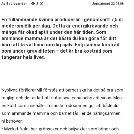
Av
Bebisvarlden
3107
Uppdaterad 22.04.08
En fullammande kvinna producerar i genomsnitt 7,5 dl
modersmjölk per dag. Detta är energikrävande och
många får ökad aptit under den här tiden. Som
ammande mamma är det bästa du kan göra för ditt
barn att ta väl hand om dig själv. Följ samma kostråd
som under graviditeten – det är bra kostråd som
fungerar hela livet.
Nyblivna föräldrar vill förstås att barnet ska ha det så bra som
möjligt och det är lätt att sätta sina egna behov åt sidan. Men
en kost som innehåller följande födoämnen gör att både du
som ammande mamma och barnet får i er de näringsämnen
ni behöver:
• Mycket frukt, bär, grönsaker och baljväxter som bönor och