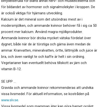
betydelsefulla för bland annat nerv- och muskelcellerna och
för bildandet av hormoner och signalmolekyler i kroppen. De
är också viktiga för hjärnans utveckling.
Kalcium är det mineral som det utsöndras mest av i
modersmjölken, och ammande kvinnor behöver få i sig ca 50
procent mer kalcium. Använd magra mjölkprodukter.
Ammande kvinnor bör dricka mycket vätska fördelat över
dygnet, både när de är törstiga och gärna även medan de
ammar. Kranvatten, mineralvatten, örtte, lättmjölk och juice är
bra, och även vanligt te och kaffe är helt i sin ordning.
Vegetarianer kan eventuellt behöva tillskott av järn och
vitamin B-12.
SE UPP …
Gravida och ammande kvinnor rekommenderas att undvika
vissa livsmedel. För aktuell information, se kostråden på
www.slv.se
.
Vissa livsmedel som mamman äter kan göra barnet oroligt.