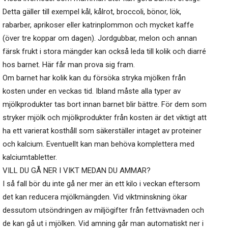
Detta gäller till exempel kål, kålrot, broccoli, bönor, lök,
rabarber, aprikoser eller katrinplommon och mycket kaffe
(över tre koppar om dagen). Jordgubbar, melon och annan
färsk frukt i stora mängder kan också leda till kolik och diarré
hos barnet. Här får man prova sig fram.
Om barnet har kolik kan du försöka stryka mjölken från
kosten under en veckas tid. Ibland måste alla typer av
mjölkprodukter tas bort innan barnet blir bättre. För dem som
stryker mjölk och mjölkprodukter från kosten är det viktigt att
ha ett varierat kosthåll som säkerställer intaget av proteiner
och kalcium. Eventuellt kan man behöva komplettera med
kalciumtabletter.
VILL DU GÅ NER I VIKT MEDAN DU AMMAR?
I så fall bör du inte gå ner mer än ett kilo i veckan eftersom
det kan reducera mjölkmängden. Vid viktminskning ökar
dessutom utsöndringen av miljögifter från fettvävnaden och
de kan gå ut i mjölken. Vid amning går man automatiskt ner i