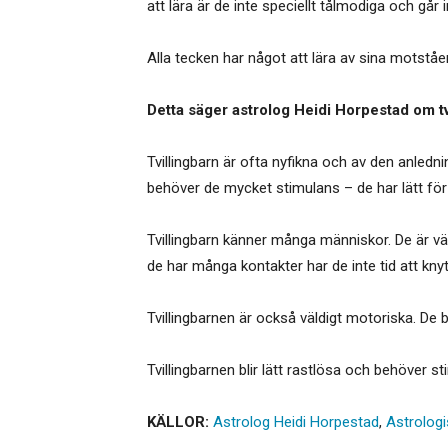
att lära är de inte speciellt tålmodiga och går i
Alla tecken har något att lära av sina motståe
Detta säger astrolog Heidi Horpestad om tv
Tvillingbarn är ofta nyfikna och av den anlednin
behöver de mycket stimulans – de har lätt för a
Tvillingbarn känner många människor. De är 
de har många kontakter har de inte tid att kny
Tvillingbarnen är också väldigt motoriska. De bör
Tvillingbarnen blir lätt rastlösa och behöver s
KÄLLOR:
Astrolog Heidi Horpestad
,
Astrologi