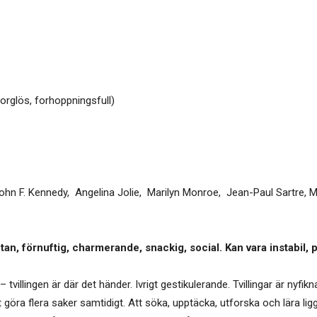
 sorglös, forhoppningsfull)
ohn F. Kennedy, Angelina Jolie, Marilyn Monroe, Jean-Paul Sartre, Mil
, förnuftig, charmerande, snackig, social. Kan vara instabil, pl
 tvillingen är där det händer. Ivrigt gestikulerande. Tvillingar är nyfi
 göra flera saker samtidigt. Att söka, upptäcka, utforska och lära lig