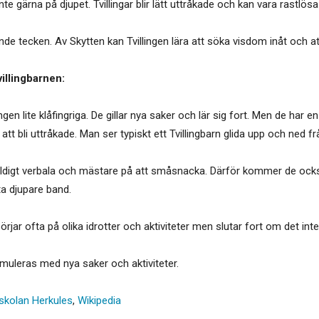
nte gärna på djupet. Tvillingar blir lätt uttråkade och kan vara rastlösa
nde tecken. Av Skytten kan Tvillingen lära att söka visdom inåt och a
illingbarnen:
gen lite klåfingriga. De gillar nya saker och lär sig fort. Men de har 
tt bli uttråkade. Man ser typiskt ett Tvillingbarn glida upp och ned f
väldigt verbala och mästare på att småsnacka. Därför kommer de ock
ta djupare band.
jar ofta på olika idrotter och aktiviteter men slutar fort om det inte är
timuleras med nya saker och aktiviteter.
skolan Herkules
,
Wikipedia