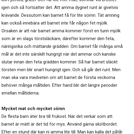
igen och så fortsätter det. Att amma dygnet runt är givetvis
krävande. Dessutom kan barnet få för lite sömn. Tät amning
kan också innebära att barnet inte får någon fet mjölk.
Orsaken är att när barnet amma kommer först en tunn mjölk
som är en slags törstsläckare, därefter kommer den feta,
näringsrika och mättande grädden. Om barnet får många små
mål är det inte särskilt hungrigt när det ammar och kanske
slutar innan den feta grädden kommer. Så har barnet släckt
törsten men blir snart hungrigt igen. Och så går det runt. Men
man ska vara medveten om att barnet de första veckorna
behöver många måltiden. Efter hand blir det längre perioder
emellan måltiderna.
Mycket mat och mycket sömn
De flesta barn äter bra till frukost. När det verkar som att
barnet är mätt är det tid för mys. Använd gärna skötbordet.
Efter en stund där kan ni amma lite till. Man kan kalla det påtår