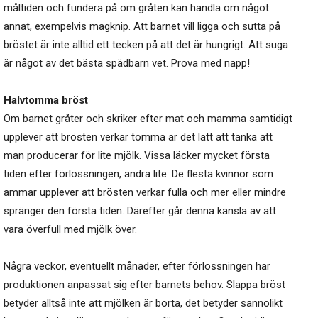
måltiden och fundera på om gråten kan handla om något
annat, exempelvis magknip. Att barnet vill ligga och sutta på
bröstet är inte alltid ett tecken på att det är hungrigt. Att suga
är något av det bästa spädbarn vet. Prova med napp!
Halvtomma bröst
Om barnet gråter och skriker efter mat och mamma samtidigt
upplever att brösten verkar tomma är det lätt att tänka att
man producerar för lite mjölk. Vissa läcker mycket första
tiden efter förlossningen, andra lite. De flesta kvinnor som
ammar upplever att brösten verkar fulla och mer eller mindre
spränger den första tiden. Därefter går denna känsla av att
vara överfull med mjölk över.
Några veckor, eventuellt månader, efter förlossningen har
produktionen anpassat sig efter barnets behov. Slappa bröst
betyder alltså inte att mjölken är borta, det betyder sannolikt