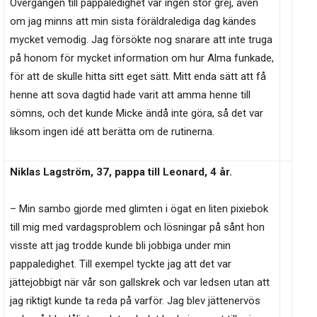
Övergången till pappaledighet var ingen stor grej, även
om jag minns att min sista föräldralediga dag kändes
mycket vemodig. Jag försökte nog snarare att inte truga
på honom för mycket information om hur Alma funkade,
för att de skulle hitta sitt eget sätt. Mitt enda sätt att få
henne att sova dagtid hade varit att amma henne till
sömns, och det kunde Micke ändå inte göra, så det var
liksom ingen idé att berätta om de rutinerna.
Niklas Lagström, 37, pappa till Leonard, 4 år.
– Min sambo gjorde med glimten i ögat en liten pixiebok
till mig med vardagsproblem och lösningar på sånt hon
visste att jag trodde kunde bli jobbiga under min
pappaledighet. Till exempel tyckte jag att det var
jättejobbigt när vår son gallskrek och var ledsen utan att
jag riktigt kunde ta reda på varför. Jag blev jättenervös