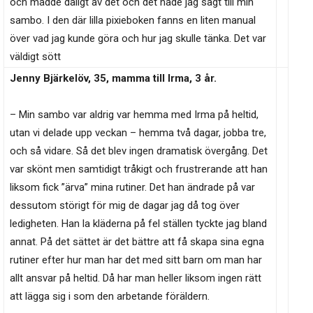
och mådde dåligt av det och det hade jag sagt till min
sambo. I den där lilla pixieboken fanns en liten manual
över vad jag kunde göra och hur jag skulle tänka. Det var
väldigt sött
Jenny Bjärkelöv, 35, mamma till Irma, 3 år.
– Min sambo var aldrig var hemma med Irma på heltid,
utan vi delade upp veckan – hemma två dagar, jobba tre,
och så vidare. Så det blev ingen dramatisk övergång. Det
var skönt men samtidigt tråkigt och frustrerande att han
liksom fick ”ärva” mina rutiner. Det han ändrade på var
dessutom störigt för mig de dagar jag då tog över
ledigheten. Han la kläderna på fel ställen tyckte jag bland
annat. På det sättet är det bättre att få skapa sina egna
rutiner efter hur man har det med sitt barn om man har
allt ansvar på heltid. Då har man heller liksom ingen rätt
att lägga sig i som den arbetande föräldern.