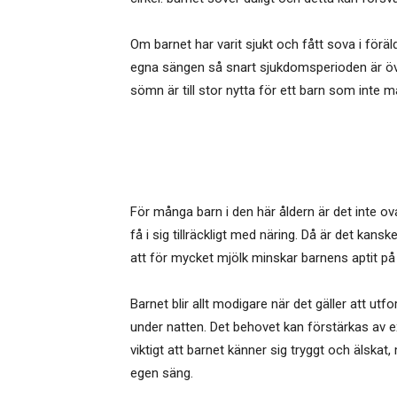
Om barnet har varit sjukt och fått sova i föräld
egna sängen så snart sjukdomsperioden är över
sömn är till stor nytta för ett barn som inte 
För många barn i den här åldern är det inte ov
få i sig tillräckligt med näring. Då är det kan
att för mycket mjölk minskar barnens aptit p
Barnet blir allt modigare när det gäller att u
under natten. Det behovet kan förstärkas av ex
viktigt att barnet känner sig tryggt och älska
egen säng.