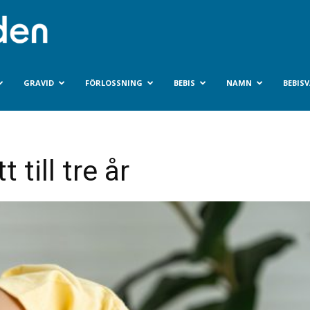
Bebisvarlden.se
GRAVID
FÖRLOSSNING
BEBIS
NAMN
BEBIS
 till tre år