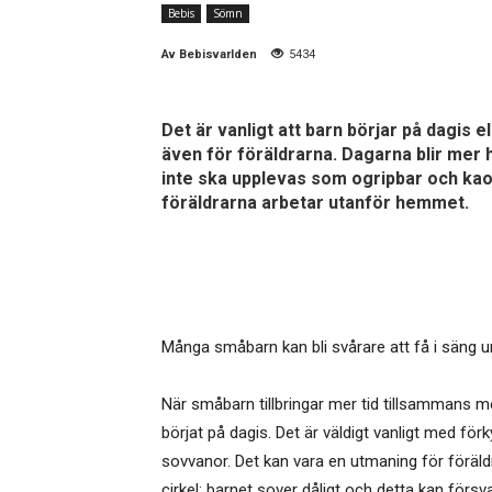
Bebis
Sömn
Av
Bebisvarlden
5434
Det är vanligt att barn börjar på dagis
även för föräldrarna. Dagarna blir mer h
inte ska upplevas som ogripbar och kaot
föräldrarna arbetar utanför hemmet.
Många småbarn kan bli svårare att få i säng un
När småbarn tillbringar mer tid tillsammans m
börjat på dagis. Det är väldigt vanligt med f
sovvanor. Det kan vara en utmaning för föräldr
cirkel: barnet sover dåligt och detta kan försv