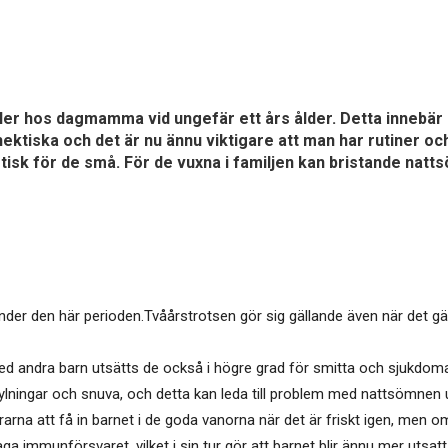
 eller hos dagmamma vid ungefär ett års ålder. Detta innebär
ektiska och det är nu ännu viktigare att man har rutiner och 
isk för de små. För de vuxna i familjen kan bristande natt
der den här perioden.Tvåårstrotsen gör sig gällande även när det gäl
ed andra barn utsätts de också i högre grad för smitta och sjukdomar
örkylningar och snuva, och detta kan leda till problem med nattsömne
arna att få in barnet i de goda vanorna när det är friskt igen, men om
aga immunförsvaret, vilket i sin tur gör att barnet blir ännu mer utsat