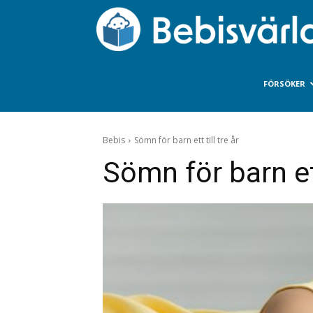
FÖRSÖKER
Bebis
Sömn för barn ett till tre år
Sömn för barn ett