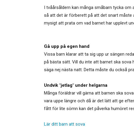
I tvåårsåldern kan många småbarn tycka om att 
så att det är förberett på att det snart måste 
mysigt att prata om vad barnet har upplevt u
Gå upp på egen hand
Vissa barn klarar att ta sig upp ur sängen red
på bästa sätt. Vill du inte att barnet ska sov
säga nej nästa natt. Detta måste du också pra
Undvik "jetlag" under helgarna
Många föräldrar vill gärna att barnen ska sova 
vara uppe längre och då är det lätt att ge eft
fått för lite sömn kan det påverka humöret re
Lär ditt barn att sova