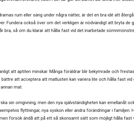
rarnas rum eller säng under några nätter, är det en bra idé att återgå 
. Fundera också över om det verkligen är nödvändigt att bryta de god
mår bra, så om du klarar att hålla fast vid det inarbetade sömnmönstre
anligt att aptiten minskar. Många föräldrar blir bekymrade och fresta
ske bättre att acceptera att matlusten kan variera lite och hålla fast 
å annan mat.
tforska sin omgivning, men den nya självständigheten kan emellanåt ock
empelvis flyttningar, nya syskon eller andra förändringar i familjen. 
t, men försök ändå att på ett så skonsamt sätt som möjligt hålla fast 