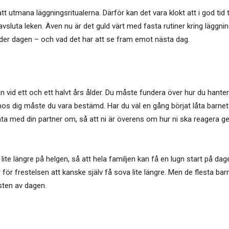
utmana läggningsritualerna. Därför kan det vara klokt att i god tid t
avsluta leken. Även nu är det guld värt med fasta rutiner kring läggnin
nder dagen – och vad det har att se fram emot nästa dag.
an vid ett och ett halvt års ålder. Du måste fundera över hur du hante
a hos dig måste du vara bestämd. Har du väl en gång börjat låta barnet
ta med din partner om, så att ni är överens om hur ni ska reagera g
lite längre på helgen, så att hela familjen kan få en lugn start på dag
er för frestelsen att kanske själv få sova lite längre. Men de flesta 
sten av dagen.