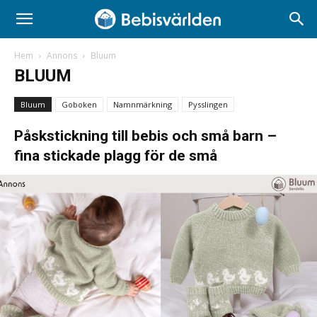
Hem
Annons
Bluum
BLUUM
Bluum
Goboken
Namnmärkning
Pysslingen
Påskstickning till bebis och små barn –
fina stickade plagg för de små