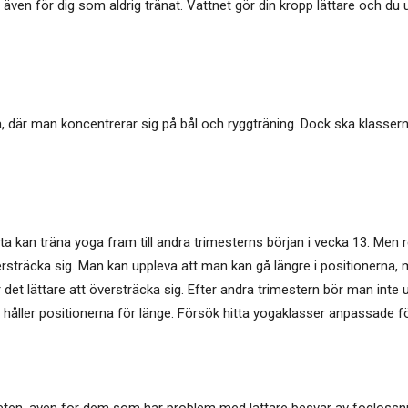
även för dig som aldrig tränat. Vattnet gör din kropp lättare och du up
a, där man koncentrerar sig på bål och ryggträning. Dock ska klassern
a kan träna yoga fram till andra trimesterns början i vecka 13. Men r
versträcka sig. Man kan uppleva att man kan gå längre i positionerna, m
r det lättare att översträcka sig. Efter andra trimestern bör man inte
åller positionerna för länge. Försök hitta yogaklasser anpassade fö
iteten, även för dem som har problem med lättare besvär av foglossni