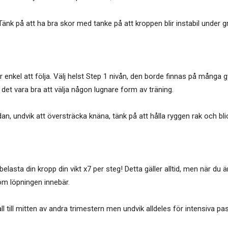
änk på att ha bra skor med tanke på att kroppen blir instabil under gr
enkel att följa. Välj helst Step 1 nivån, den borde finnas på många 
n det vara bra att välja någon lugnare form av träning.
ådan, undvik att översträcka knäna, tänk på att hålla ryggen rak och bl
lasta din kropp din vikt x7 per steg! Detta gäller alltid, men när du
om löpningen innebär.
all till mitten av andra trimestern men undvik alldeles för intensiva 