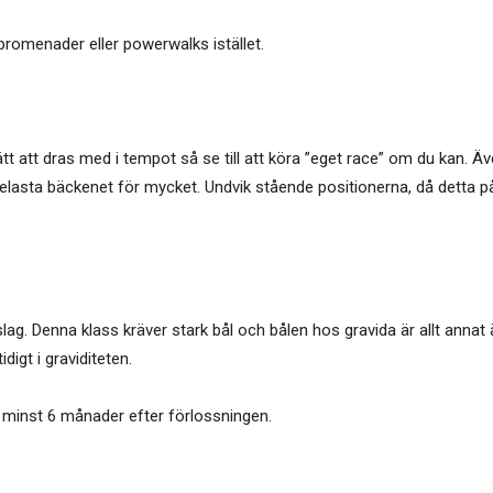
j promenader eller powerwalks istället.
tt att dras med i tempot så se till att köra ”eget race” om du kan. Äve
elasta bäckenet för mycket. Undvik stående positionerna, då detta påv
g. Denna klass kräver stark bål och bålen hos gravida är allt annat 
idigt i graviditeten.
t minst 6 månader efter förlossningen.