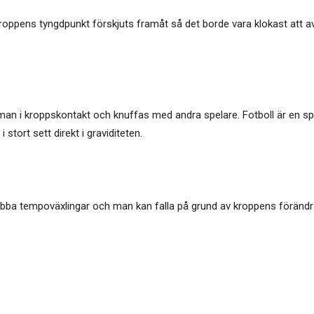
kroppens tyngdpunkt förskjuts framåt så det borde vara klokast att av
r man i kroppskontakt och knuffas med andra spelare. Fotboll är en s
 stort sett direkt i graviditeten.
abba tempoväxlingar och man kan falla på grund av kroppens förändr