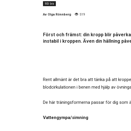
Må bra
Av
Olga Rönnberg
519
Först och främst: din kropp blir påverka
instabil i kroppen. Även din hållning p
Rent allmänt är det bra att tänka på att kroppen
blodcirkulationen i benen med hjälp av övninga
De här träningsformerna passar för dig som är
Vattengympa/simning