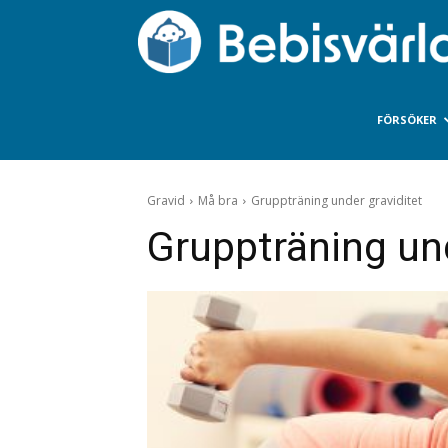
FÖRSÖKER
Gravid
Må bra
Gruppträning under graviditet
Gruppträning und