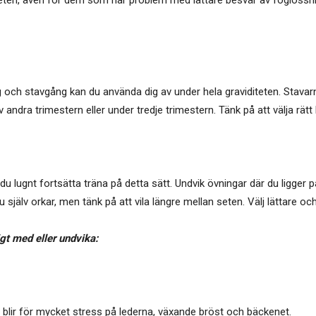
 och stavgång kan du använda dig av under hela graviditeten. Stavarn
 av andra trimestern eller under tredje trimestern. Tänk på att välja rät
du lugnt fortsätta träna på detta sätt. Undvik övningar där du ligger
själv orkar, men tänk på att vila längre mellan seten. Välj lättare och f
igt med eller undvika:
t blir för mycket stress på lederna, växande bröst och bäckenet.