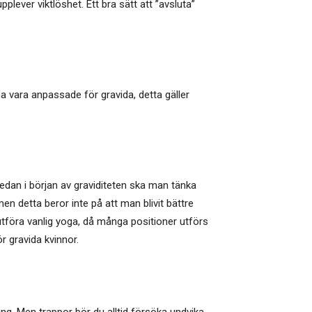
plever viktlöshet. Ett bra sätt att ”avsluta”
a vara anpassade för gravida, detta gäller
edan i början av graviditeten ska man tänka
en detta beror inte på att man blivit bättre
 utföra vanlig yoga, då många positioner utförs
r gravida kvinnor.
ng. Men trappor bör du alltid försöka undvika,