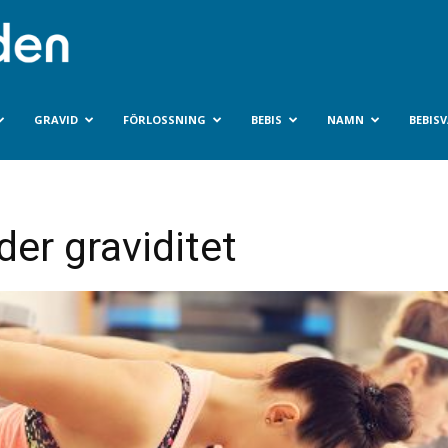
Bebisvarlden.se
GRAVID
FÖRLOSSNING
BEBIS
NAMN
BEBIS
er graviditet