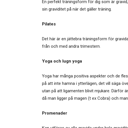
En perfekt träningsform för dig som är gravid, 
sin graviditet på när det gäller träning.
Pilates
Det här är en jättebra träningsform för gravid
från och med andra trimestern.
Yoga och lugn yoga
Yoga har många positiva aspekter och de flest
på att inte hamna i ytterlägen, det vill säga ö
utan på att ligamenten blivit mjukare. Därför ä
då man ligger på magen (t ex Cobra) och man h
Promenader
Kan utföras av alla gravida under hela gravid