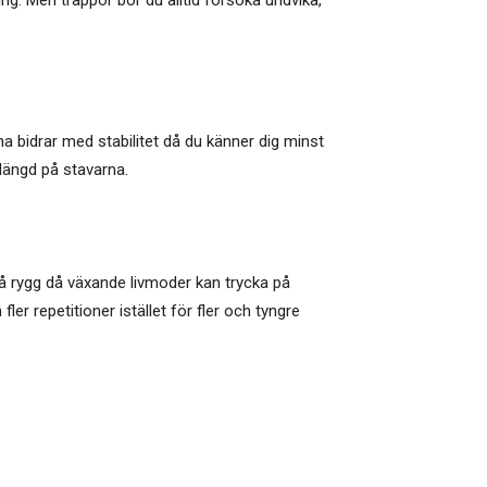
a bidrar med stabilitet då du känner dig minst
t längd på stavarna.
 på rygg då växande livmoder kan trycka på
ler repetitioner istället för fler och tyngre