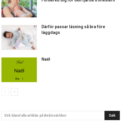
Förbered dig för den fjärde trimestern
Därför passar läsning så bra före
läggdags
Naël
Søk
Sök bland alla artiklar på Bebisvärlden