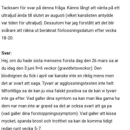
Tacksam för svar på denna fråga. Känns långt att vänta på ett
ultraljud ända till slutet av augusti (vilket kanslisten antydde
var tiden för ultraljud). Dessutom har jag förstått att det blir
svårare att räkna ut beräknat förlossningsdatum efter vecka
18-20.
Svar:
Hej, om du hade sista mensens forsta dag den 26 mars sa ar
du idag den 3 juni 9+6 veckor (gravidtetsveckor). Den
blodnignen du fick i april var kanske inte en riktig mens men
det ar svart att saga. Tyvarr ar agglossningstesten inte helt
tillforlitliga sa de kan ju visa falskt positiva sa de kan vi tyvarr
inte ga efter. Vad galler dina symtom sa kan man lika garna ha
dem nar man inte ar gravid sa det ar ocksa svart att ga pa
(vad galler dina forstoppningssymptom). Vad galler att kissa
mycket, spanda brost och trotthet sa kan de komma tidigt
redan runt vecka 5-7.