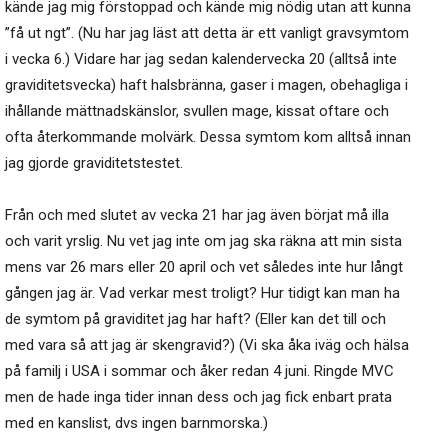
kände jag mig förstoppad och kände mig nödig utan att kunna
”få ut ngt”. (Nu har jag läst att detta är ett vanligt gravsymtom
i vecka 6.) Vidare har jag sedan kalendervecka 20 (alltså inte
graviditetsvecka) haft halsbränna, gaser i magen, obehagliga i
ihållande mättnadskänslor, svullen mage, kissat oftare och
ofta återkommande molvärk. Dessa symtom kom alltså innan
jag gjorde graviditetstestet.
Från och med slutet av vecka 21 har jag även börjat må illa
och varit yrslig. Nu vet jag inte om jag ska räkna att min sista
mens var 26 mars eller 20 april och vet således inte hur långt
gången jag är. Vad verkar mest troligt? Hur tidigt kan man ha
de symtom på graviditet jag har haft? (Eller kan det till och
med vara så att jag är skengravid?) (Vi ska åka iväg och hälsa
på familj i USA i sommar och åker redan 4 juni. Ringde MVC
men de hade inga tider innan dess och jag fick enbart prata
med en kanslist, dvs ingen barnmorska.)