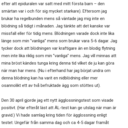
efter att epiduralen var satt med mitt första barn – den
smärtan var i och för sig mycket starkare). Eftersom jag
brukar ha regelbunden mens så väntade jag mig inte en
blödning så tidigt i månaden. Jag tänkte att det kanske var
missfall eller för tidig mens. Blödningen varade dock inte lika
länge som min ”vanliga” mens som brukar vara 5-6 dagar. Jag
tycker dock att blödningen var kraftigare än en blodig flytning
men inte lika riklig som min ”vanliga” mens. Jag vill minnas att
mina bröst kändes tunga kring denna tid vilket de ju kan göra
när man har mens. (Nu i efterhand har jag börjat undra om
denna blödning kan ha varit en nidblödning eller mer
osannolikt ett av två befruktade ägg som stöttes ut).
Den 30 april gjorde jag ett nytt ägglossningstest som visade
positivt. (Har efteråt läst att ÄL-test kan ge utslag när man är
gravid.) Vi hade samlag kring tiden för ägglossning enligt
testet. Ungefär från samma dag och ca 4-5 dagar framåt