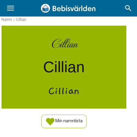
Namn
Cillian
Cillian
Cillian
Cillian
Min namnlista