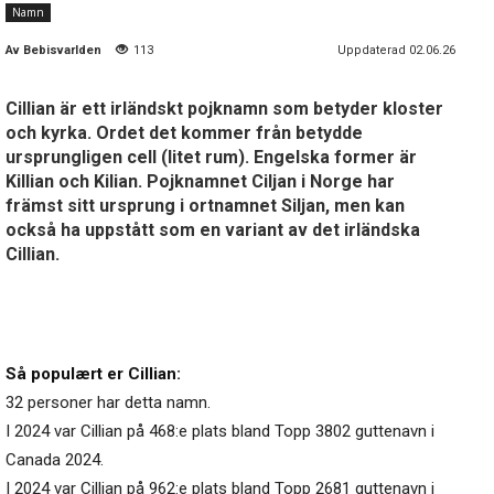
Namn
Av
Bebisvarlden
113
Uppdaterad 02.06.26
Cillian är ett irländskt pojknamn som betyder kloster
och kyrka. Ordet det kommer från betydde
ursprungligen cell (litet rum). Engelska former är
Killian och Kilian. Pojknamnet Ciljan i Norge har
främst sitt ursprung i ortnamnet Siljan, men kan
också ha uppstått som en variant av det irländska
Cillian.
Så populært er Cillian:
32 personer har detta namn.
I 2024 var Cillian på 468:e plats bland Topp 3802 guttenavn i
Canada 2024.
I 2024 var Cillian på 962:e plats bland Topp 2681 guttenavn i