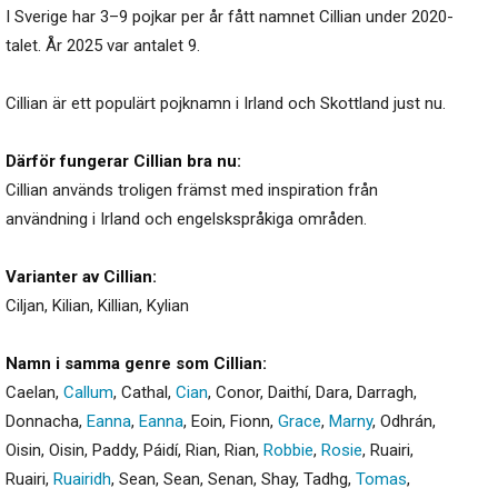
I Sverige har 3–9 pojkar per år fått namnet Cillian under 2020-
talet. År 2025 var antalet 9.
Cillian är ett populärt pojknamn i Irland och Skottland just nu.
Därför fungerar Cillian bra nu:
Cillian används troligen främst med inspiration från
användning i Irland och engelskspråkiga områden.
Varianter av Cillian:
Ciljan
,
Kilian
,
Killian
,
Kylian
Namn i samma genre som Cillian:
Caelan
,
Callum
,
Cathal
,
Cian
,
Conor
,
Daithí
,
Dara
,
Darragh
,
Donnacha
,
Eanna
,
Eanna
,
Eoin
,
Fionn
,
Grace
,
Marny
,
Odhrán
,
Oisin
,
Oisin
,
Paddy
,
Páidí
,
Rian
,
Rian
,
Robbie
,
Rosie
,
Ruairi
,
Ruairi
,
Ruairidh
,
Sean
,
Sean
,
Senan
,
Shay
,
Tadhg
,
Tomas
,