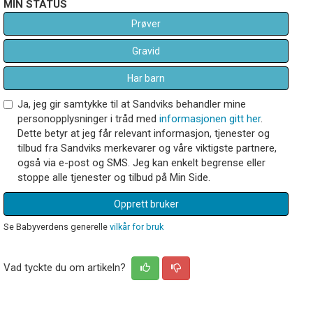
MIN STATUS
Prøver
Gravid
Har barn
Ja, jeg gir samtykke til at Sandviks behandler mine
personopplysninger i tråd med
informasjonen gitt her
.
Dette betyr at jeg får relevant informasjon, tjenester og
tilbud fra Sandviks merkevarer og våre viktigste partnere,
også via e-post og SMS. Jeg kan enkelt begrense eller
stoppe alle tjenester og tilbud på Min Side.
Opprett bruker
Se Babyverdens generelle
vilkår for bruk
Vad tyckte du om artikeln?