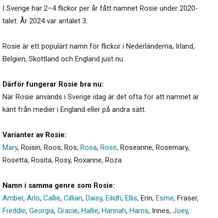
I Sverige har 2–4 flickor per år fått namnet Rosie under 2020-
talet. År 2024 var antalet 3.
Rosie är ett populärt namn för flickor i Nederländerna, Irland,
Belgien, Skottland och England just nu.
Därför fungerar Rosie bra nu:
När Rosie används i Sverige idag är det ofta för att namnet är
känt från medier i England eller på andra sätt.
Varianter av Rosie:
Mary
,
Roisin
,
Roos
,
Ros
,
Rosa
,
Rose
,
Roseanne
,
Rosemary
,
Rosetta
,
Rosita
,
Rosy
,
Roxanne
,
Roza
Namn i samma genre som Rosie:
Amber
,
Arlo
,
Callie
,
Cillian
,
Daisy
,
Eilidh
,
Ellis
,
Erin
,
Esme
,
Fraser
,
Freddie
,
Georgia
,
Gracie
,
Hallie
,
Hannah
,
Harris
,
Innes
,
Joey
,