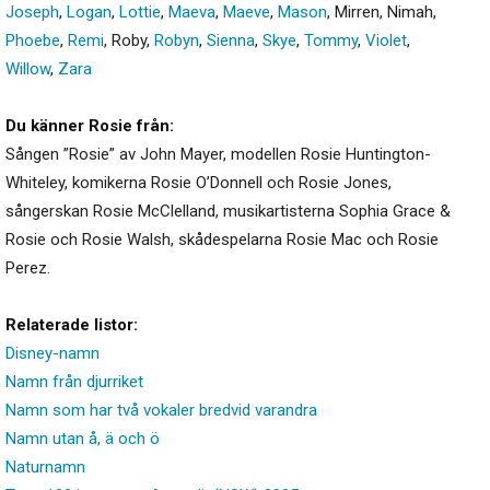
Joseph
,
Logan
,
Lottie
,
Maeva
,
Maeve
,
Mason
,
Mirren
,
Nimah
,
Phoebe
,
Remi
,
Roby
,
Robyn
,
Sienna
,
Skye
,
Tommy
,
Violet
,
Willow
,
Zara
Du känner Rosie från:
Sången ”Rosie” av John Mayer, modellen Rosie Huntington-
Whiteley, komikerna Rosie O’Donnell och Rosie Jones,
sångerskan Rosie McClelland, musikartisterna Sophia Grace &
Rosie och Rosie Walsh, skådespelarna Rosie Mac och Rosie
Perez.
Relaterade listor:
Disney-namn
Namn från djurriket
Namn som har två vokaler bredvid varandra
Namn utan å, ä och ö
Naturnamn