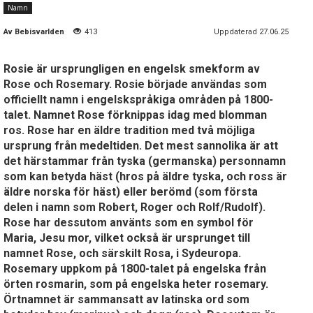
Namn
Av
Bebisvarlden
413
Uppdaterad 27.06.25
Rosie är ursprungligen en engelsk smekform av
Rose och Rosemary. Rosie började användas som
officiellt namn i engelskspråkiga områden på 1800-
talet. Namnet Rose förknippas idag med blomman
ros. Rose har en äldre tradition med två möjliga
ursprung från medeltiden. Det mest sannolika är att
det härstammar från tyska (germanska) personnamn
som kan betyda häst (hros på äldre tyska, och ross är
äldre norska för häst) eller berömd (som första
delen i namn som Robert, Roger och Rolf/Rudolf).
Rose har dessutom använts som en symbol för
Maria, Jesu mor, vilket också är ursprunget till
namnet Rose, och särskilt Rosa, i Sydeuropa.
Rosemary uppkom på 1800-talet på engelska från
örten rosmarin, som på engelska heter rosemary.
Örtnamnet är sammansatt av latinska ord som