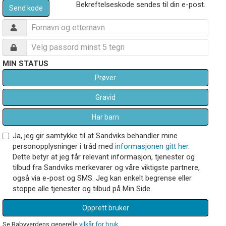
Bekreftelseskode sendes til din e-post.
Send kode
MIN STATUS
Prøver
Gravid
Har barn
Ja, jeg gir samtykke til at Sandviks behandler mine
personopplysninger i tråd med
informasjonen gitt her
.
Dette betyr at jeg får relevant informasjon, tjenester og
tilbud fra Sandviks merkevarer og våre viktigste partnere,
også via e-post og SMS. Jeg kan enkelt begrense eller
stoppe alle tjenester og tilbud på Min Side.
Opprett bruker
Se Babyverdens generelle
vilkår for bruk