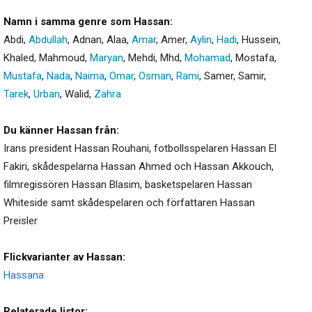
Namn i samma genre som Hassan:
Abdi
,
Abdullah
,
Adnan
,
Alaa
,
Amar
,
Amer
,
Aylin
,
Hadi
,
Hussein
,
Khaled
,
Mahmoud
,
Maryan
,
Mehdi
,
Mhd
,
Mohamad
,
Mostafa
,
Mustafa
,
Nada
,
Naima
,
Omar
,
Osman
,
Rami
,
Samer
,
Samir
,
Tarek
,
Urban
,
Walid
,
Zahra
Du känner Hassan från:
Irans president Hassan Rouhani, fotbollsspelaren Hassan El
Fakiri, skådespelarna Hassan Ahmed och Hassan Akkouch,
filmregissören Hassan Blasim, basketspelaren Hassan
Whiteside samt skådespelaren och författaren Hassan
Preisler
Flickvarianter av Hassan:
Hassana
Relaterade listor: