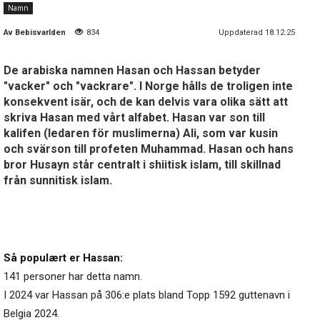
Namn
Av
Bebisvarlden
834
Uppdaterad 18.12.25
De arabiska namnen Hasan och Hassan betyder
"vacker" och "vackrare". I Norge hålls de troligen inte
konsekvent isär, och de kan delvis vara olika sätt att
skriva Hasan med vårt alfabet. Hasan var son till
kalifen (ledaren för muslimerna) Ali, som var kusin
och svärson till profeten Muhammad. Hasan och hans
bror Husayn står centralt i shiitisk islam, till skillnad
från sunnitisk islam.
Så populært er Hassan:
141 personer har detta namn.
I 2024 var Hassan på 306:e plats bland Topp 1592 guttenavn i
Belgia 2024.