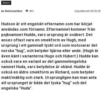
Namn
Av
Bebisvarlden
461
Uppdaterad 05.02.25
Hudson är ett engelskt efternamn som har börjat
användas som förnamn. Efternamnet kommer från
pojknamnet Hudde, vars ursprung är osäkert. Det
anses oftast vara en smekform av Hugh, med
ursprung i ett gammalt tyskt ord som motsvarar det
norska "hug", och betyder hjärna eller ande. (Hugh är
även känt i varianterna Hugo och Hubert.) Hudde kan
också vara en variant av det gammelengelska
namnet Huda, vars betydelse är okänd. Hudde är
också en äldre smekform av Richard, som betyder
makt/mäktig och stark. Ursprungligen kan man anta
att ursprunget är både det tyska "hug" och det
engelska "Huda".