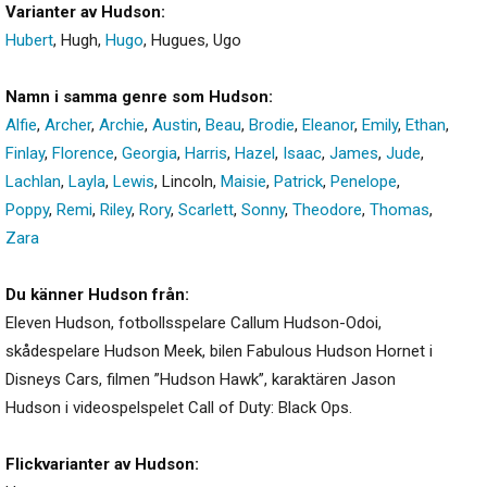
Varianter av Hudson:
Hubert
,
Hugh
,
Hugo
,
Hugues
,
Ugo
Namn i samma genre som Hudson:
Alfie
,
Archer
,
Archie
,
Austin
,
Beau
,
Brodie
,
Eleanor
,
Emily
,
Ethan
,
Finlay
,
Florence
,
Georgia
,
Harris
,
Hazel
,
Isaac
,
James
,
Jude
,
Lachlan
,
Layla
,
Lewis
,
Lincoln
,
Maisie
,
Patrick
,
Penelope
,
Poppy
,
Remi
,
Riley
,
Rory
,
Scarlett
,
Sonny
,
Theodore
,
Thomas
,
Zara
Du känner Hudson från:
Eleven Hudson, fotbollsspelare Callum Hudson-Odoi,
skådespelare Hudson Meek, bilen Fabulous Hudson Hornet i
Disneys Cars, filmen ”Hudson Hawk”, karaktären Jason
Hudson i videospelspelet Call of Duty: Black Ops.
Flickvarianter av Hudson: