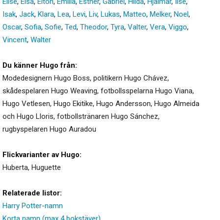
Elise
,
Elsa
,
Elton
,
Emilia
,
Esther
,
Gabriel
,
Hilda
,
Hjalmar
,
Ilse
,
Isak
,
Jack
,
Klara
,
Lea
,
Levi
,
Liv
,
Lukas
,
Matteo
,
Melker
,
Noel
,
Oscar
,
Sofia
,
Sofie
,
Ted
,
Theodor
,
Tyra
,
Valter
,
Vera
,
Viggo
,
Vincent
,
Walter
Du känner Hugo från:
Modedesignern Hugo Boss, politikern Hugo Chávez,
skådespelaren Hugo Weaving, fotbollsspelarna Hugo Viana,
Hugo Vetlesen, Hugo Ekitike, Hugo Andersson, Hugo Almeida
och Hugo Lloris, fotbollstränaren Hugo Sánchez,
rugbyspelaren Hugo Auradou
Flickvarianter av Hugo:
Huberta
,
Huguette
Relaterade listor:
Harry Potter-namn
Korta namn (max 4 bokstäver)