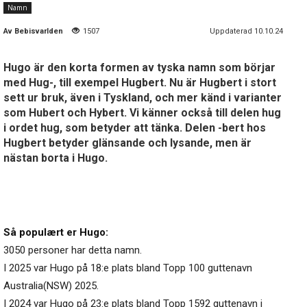
Namn
Av
Bebisvarlden
1507
Uppdaterad 10.10.24
Hugo är den korta formen av tyska namn som börjar
med Hug-, till exempel Hugbert. Nu är Hugbert i stort
sett ur bruk, även i Tyskland, och mer känd i varianter
som Hubert och Hybert. Vi känner också till delen hug
i ordet hug, som betyder att tänka. Delen -bert hos
Hugbert betyder glänsande och lysande, men är
nästan borta i Hugo.
Så populært er Hugo:
3050 personer har detta namn.
I 2025 var Hugo på 18:e plats bland Topp 100 guttenavn
Australia(NSW) 2025.
I 2024 var Hugo på 23:e plats bland Topp 1592 guttenavn i