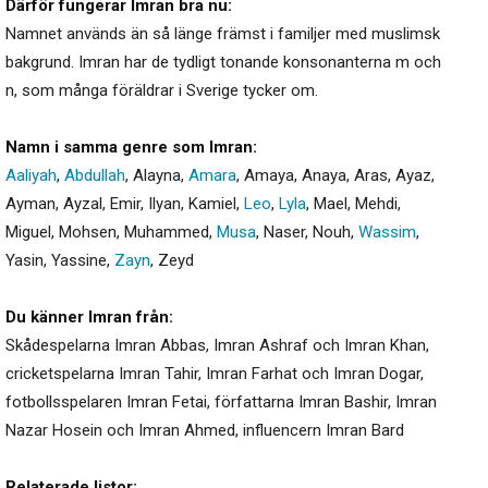
Därför fungerar Imran bra nu:
Namnet används än så länge främst i familjer med muslimsk
bakgrund. Imran har de tydligt tonande konsonanterna m och
n, som många föräldrar i Sverige tycker om.
Namn i samma genre som Imran:
Aaliyah
,
Abdullah
,
Alayna
,
Amara
,
Amaya
,
Anaya
,
Aras
,
Ayaz
,
Ayman
,
Ayzal
,
Emir
,
Ilyan
,
Kamiel
,
Leo
,
Lyla
,
Mael
,
Mehdi
,
Miguel
,
Mohsen
,
Muhammed
,
Musa
,
Naser
,
Nouh
,
Wassim
,
Yasin
,
Yassine
,
Zayn
,
Zeyd
Du känner Imran från:
Skådespelarna Imran Abbas, Imran Ashraf och Imran Khan,
cricketspelarna Imran Tahir, Imran Farhat och Imran Dogar,
fotbollsspelaren Imran Fetai, författarna Imran Bashir, Imran
Nazar Hosein och Imran Ahmed, influencern Imran Bard
Relaterade listor: