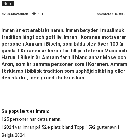
Namn
Av
Bebisvarlden
414
Uppdaterad 15.08.25
Imran är ett arabiskt namn. Imran betyder i muslimsk
tradition långt och gott liv. Imran i Koranen motsvarar
personen Amram i Bibeln, som båda blev över 100 år
gamla. I Koranen är Imran far till profeterna Musa och
Harun. I Bibeln är Amram far till bland annat Mose och
Aron, som är samma personer som i Koranen. Amram
förklaras i biblisk tradition som upphöjd släkting eller
den starke, med grund i hebreiskan.
Så populært er Imran:
125 personer har detta namn.
I 2024 var Imran på 52:e plats bland Topp 1592 guttenavn i
Belgia 2024.