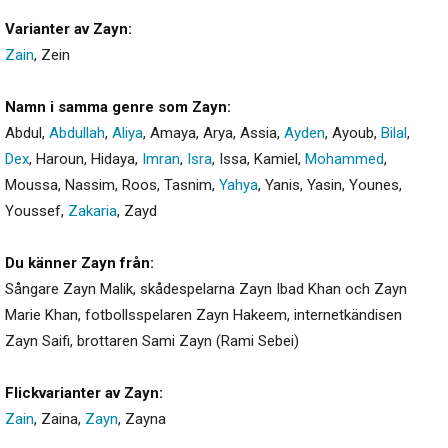
Varianter av Zayn:
Zain
,
Zein
Namn i samma genre som Zayn:
Abdul
,
Abdullah
,
Aliya
,
Amaya
,
Arya
,
Assia
,
Ayden
,
Ayoub
,
Bilal
,
Dex
,
Haroun
,
Hidaya
,
Imran
,
Isra
,
Issa
,
Kamiel
,
Mohammed
,
Moussa
,
Nassim
,
Roos
,
Tasnim
,
Yahya
,
Yanis
,
Yasin
,
Younes
,
Youssef
,
Zakaria
,
Zayd
Du känner Zayn från:
Sångare Zayn Malik, skådespelarna Zayn Ibad Khan och Zayn
Marie Khan, fotbollsspelaren Zayn Hakeem, internetkändisen
Zayn Saifi, brottaren Sami Zayn (Rami Sebei)
Flickvarianter av Zayn:
Zain
,
Zaina
,
Zayn
,
Zayna