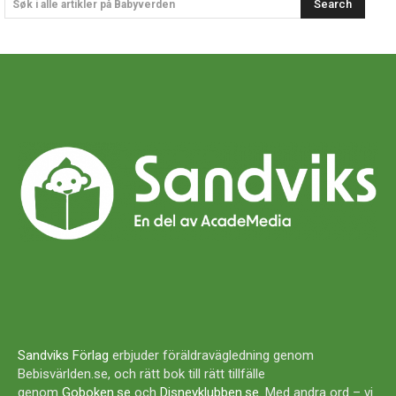
Search
Søk i alle artikler på Babyverden
Sandviks Förlag
erbjuder föräldravägledning genom
Bebisvärlden.se, och rätt bok till rätt tillfälle
genom
Goboken.se
och
Disneyklubben.se
. Med andra ord – vi