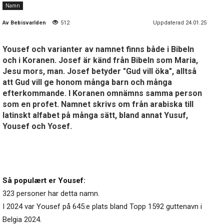
Namn
Av
Bebisvarlden
512
Uppdaterad 24.01.25
Yousef och varianter av namnet finns både i Bibeln
och i Koranen. Josef är känd från Bibeln som Maria,
Jesu mors, man. Josef betyder "Gud vill öka", alltså
att Gud vill ge honom många barn och många
efterkommande. I Koranen omnämns samma person
som en profet. Namnet skrivs om från arabiska till
latinskt alfabet på många sätt, bland annat Yusuf,
Yousef och Yosef.
Så populært er Yousef:
323 personer har detta namn.
I 2024 var Yousef på 645:e plats bland Topp 1592 guttenavn i
Belgia 2024.