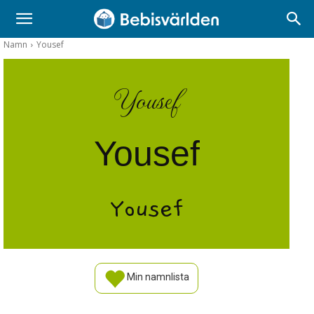
Namn
Yousef
Yousef
Yousef
Yousef
Min namnlista