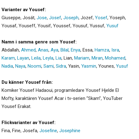
Varianter av Yousef:
Giuseppe
,
Josát
,
Jose
,
Josef
,
Joseph
,
Jozef
,
Yosef
,
Yoseph
,
Yousaf
,
Youseff
,
Yousif
,
Youssef
,
Yousuf
,
Yussuf
,
Yusuf
Namn i samma genre som Yousef:
Abdallah
,
Ahmed
,
Anas
,
Aya
,
Bilal
,
Enya
,
Essa
,
Hamza
,
Isra
,
Karam
,
Layan
,
Leila
,
Leyla
,
Lia
,
Lian
,
Mariam
,
Miran
,
Mohamed
,
Nadia
,
Naya
,
Noomi
,
Sami
,
Sidra
,
Yasin
,
Yasmin
,
Younes
,
Yusuf
Du känner Yousef från:
Komiker Yousef Hadaoui, programledare Yousef Hjelde El
Mofty, karaktären Yousef Acar i tv-serien ”Skam”, YouTuber
Yousef Erakat.
Flickvarianter av Yousef:
Fina
,
Fine
,
Josefa
,
Josefine
,
Josephine