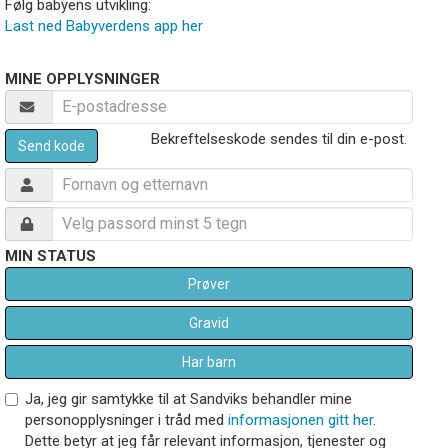
Følg babyens utvikling:
Last ned Babyverdens app her
MINE OPPLYSNINGER
Bekreftelseskode sendes til din e-post.
Send kode
MIN STATUS
Prøver
Gravid
Har barn
Ja, jeg gir samtykke til at Sandviks behandler mine
personopplysninger i tråd med
informasjonen gitt her
.
Dette betyr at jeg får relevant informasjon, tjenester og