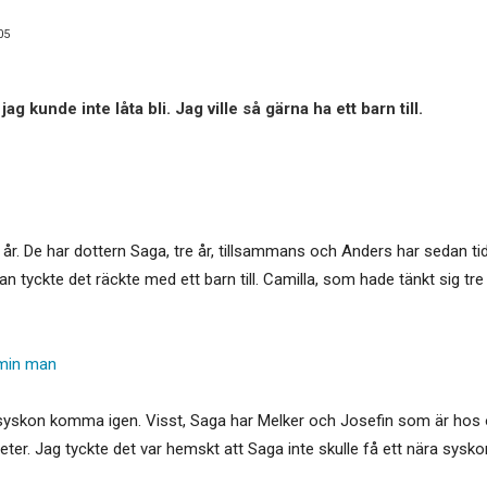
05
jag kunde inte låta bli. Jag ville så gärna ha ett barn till.
u år. De har dottern Saga, tre år, tillsammans och Anders har sedan tid
han tyckte det räckte med ett barn till. Camilla, som hade tänkt sig tr
 min man
 syskon komma igen. Visst, Saga har Melker och Josefin som är hos o
ter. Jag tyckte det var hemskt att Saga inte skulle få ett nära sysko