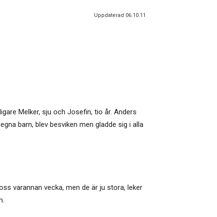
Uppdaterad 06.10.11
igare Melker, sju och Josefin, tio år. Anders
e egna barn, blev besviken men gladde sig i alla
ss varannan vecka, men de är ju stora, leker
n.