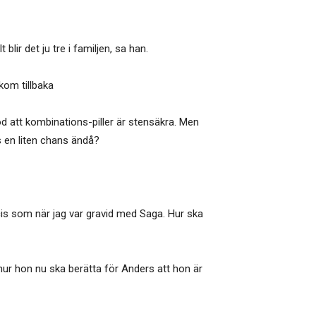
lir det ju tre i familjen, sa han.
kom tillbaka
tod att kombinations-piller är stensäkra. Men
s en liten chans ändå?
cis som när jag var gravid med Saga. Hur ska
r hon nu ska berätta för Anders att hon är