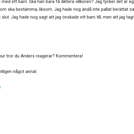
 med ett barn. Ska han bara få diktera villkoren? Jag tycker det är ego
 som ska bestämma, liksom. Jag hade nog ändå inte pallat berättat sa
det slut. Jag hade nog sagt att jag önskade ett barn till, men att jag ta
 hur tror du Anders reagerar? Kommentera!
tligen något annat.
e