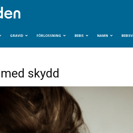
Bebisvarlden.se
GRAVID
FÖRLOSSNING
BEBIS
NAMN
BEBIS
 med skydd