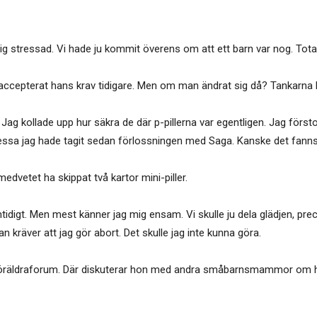
 stressad. Vi hade ju kommit överens om att ett barn var nog. Totalt b
 accepterat hans krav tidigare. Men om man ändrat sig då? Tankarna 
. Jag kollade upp hur säkra de där p-pillerna var egentligen. Jag förs
var dessa jag hade tagit sedan förlossningen med Saga. Kanske det fann
medvetet ha skippat två kartor mini-piller.
idigt. Men mest känner jag mig ensam. Vi skulle ju dela glädjen, pre
 kräver att jag gör abort. Det skulle jag inte kunna göra.
 föräldraforum. Där diskuterar hon med andra småbarnsmammor om hu