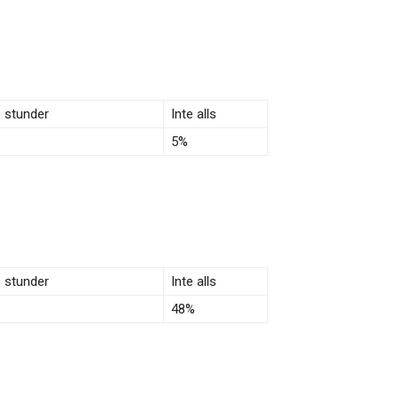
e stunder
Inte alls
5%
e stunder
Inte alls
48%