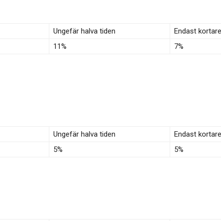
Ungefär halva tiden
Endast kortar
11%
7%
Ungefär halva tiden
Endast kortar
5%
5%