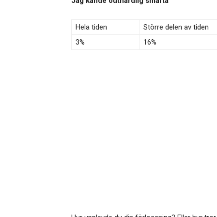
Jag kände outhärdlig smärta
Hela tiden
Större delen av tiden
3%
16%