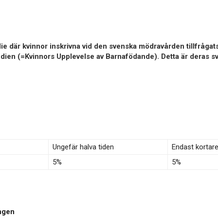
die där kvinnor inskrivna vid den svenska mödravården tillfrågat
udien (=Kvinnors Upplevelse av Barnafödande). Detta är deras sv
Ungefär halva tiden
Endast kortar
5%
5%
ingen