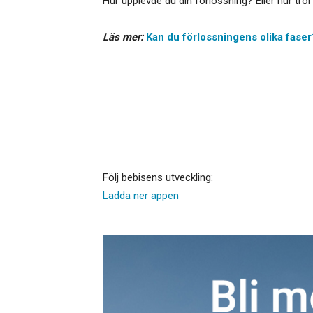
Hur upplevde du din förlossning? Eller hur tr
Läs mer:
Kan du förlossningens olika faser
Följ bebisens utveckling:
Ladda ner appen