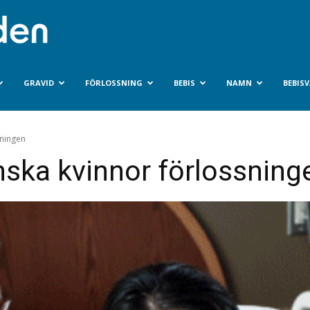
Bebisvarlden.se
GRAVID
FÖRLOSSNING
BEBIS
NAMN
BEBIS
sningen
nska kvinnor förlossning