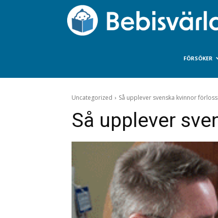
FÖRSÖKER
Uncategorized
Så upplever svenska kvinnor förlos
Så upplever sve