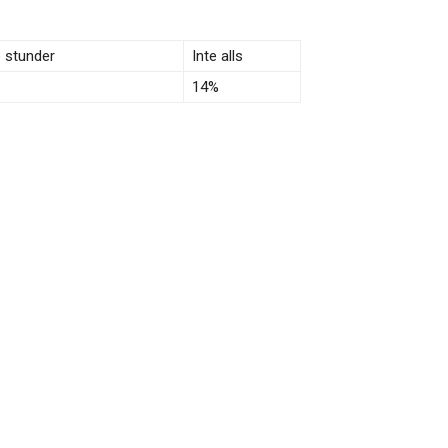
e stunder
Inte alls
14%