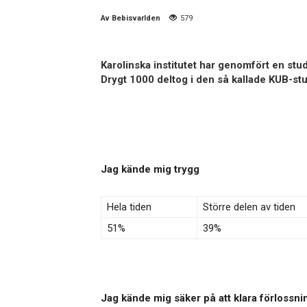
Av
Bebisvarlden
579
Karolinska institutet har genomfört en stu
Drygt 1000 deltog i den så kallade KUB-st
Jag kände mig trygg
Hela tiden
Större delen av tiden
51%
39%
Jag kände mig säker på att klara förlossn