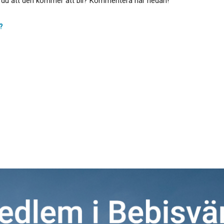
or du att den kommer att bli? Kommentera här nedan!
?