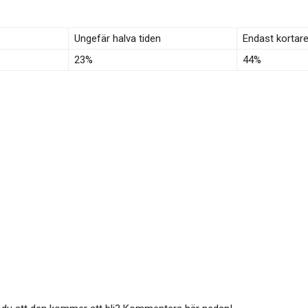
Ungefär halva tiden
Endast kortar
23%
44%