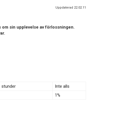
Uppdaterad 22.02.11
s om sin upplevelse av förlossningen.
ar.
e stunder
Inte alls
1%