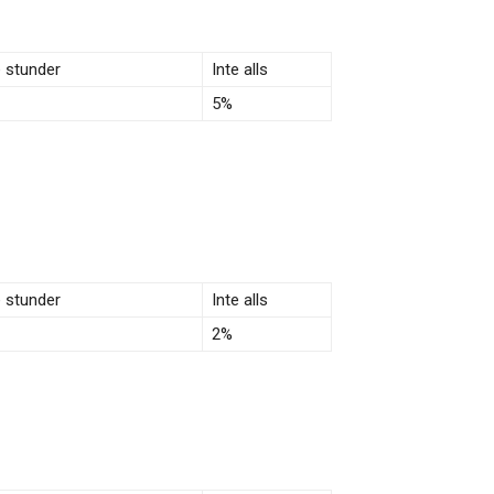
e stunder
Inte alls
5%
e stunder
Inte alls
2%