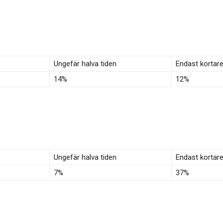
Ungefär halva tiden
Endast kortar
14%
12%
Ungefär halva tiden
Endast kortar
7%
37%