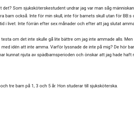
t det? Som sjuksköterskestudent undrar jag var man såg människan
barn också. Inte för min skull, inte för barnets skull utan för BB:s 
d i livet. Inte förrän efter sex månader och efter att jag slutat amma
testa om det inte skulle gå lite bättre om jag inte ammade alls. Men de
med idén att inte amma. Varför lyssnade de inte på mig? De hör bar
ag har kunnat njuta av spädbarnsperioden och önskar att jag hade haft
h tre barn på 1, 3 och 5 år. Hon studerar till sjuksköterska.