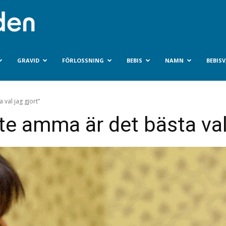
Bebisvarlden.se
GRAVID
FÖRLOSSNING
BEBIS
NAMN
BEBIS
 val jag gjort”
nte amma är det bästa val