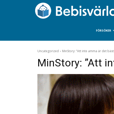
FÖRSÖKER
Uncategorized
MinStory: ”Att inte amma är det bästa
MinStory: ”Att i