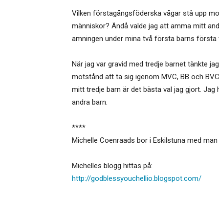
Vilken förstagångsföderska vågar stå upp mo
människor? Ändå valde jag att amma mitt andra 
amningen under mina två första barns första ti
När jag var gravid med tredje barnet tänkte jag 
motstånd att ta sig igenom MVC, BB och BVC 
mitt tredje barn är det bästa val jag gjort. J
andra barn.
****
Michelle Coenraads bor i Eskilstuna med man oc
Michelles blogg hittas på:
http://godblessyouchellio.blogspot.com/