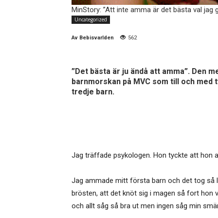
MinStory: ”Att inte amma är det bästa val jag g
Uncategorized
Av
Bebisvarlden
562
”Det bästa är ju ändå att amma”. Den m
barnmorskan på MVC som till och med tyc
tredje barn.
Jag träffade psykologen. Hon tyckte att hon al
Jag ammade mitt första barn och det tog så lån
brösten, att det knöt sig i magen så fort hon 
och allt såg så bra ut men ingen såg min smärta