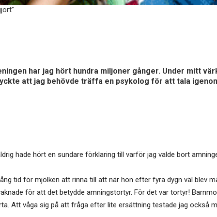
jort”
eningen har jag hört hundra miljoner gånger. Under mitt vä
kte att jag behövde träffa en psykolog för att tala igenom
drig hade hört en sundare förklaring till varför jag valde bort amning
g tid för mjölken att rinna till att när hon efter fyra dygn väl blev 
vaknade för att det betydde amningstortyr. För det var tortyr! Barnmo
. Att våga sig på att fråga efter lite ersättning testade jag också men