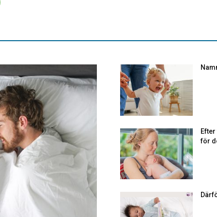
Namn
Efte
för d
Därf