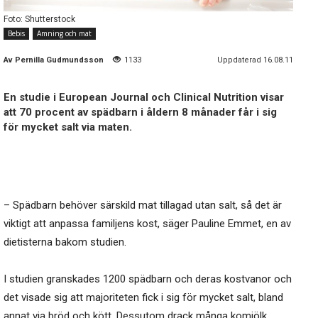
Foto: Shutterstock
Bebis
Amning och mat
Av
Pernilla Gudmundsson
1133
Uppdaterad 16.08.11
En studie i European Journal och Clinical Nutrition visar
att 70 procent av spädbarn i åldern 8 månader får i sig
för mycket salt via maten.
– Spädbarn behöver särskild mat tillagad utan salt, så det är
viktigt att anpassa familjens kost, säger Pauline Emmet, en av
dietisterna bakom studien.
I studien granskades 1200 spädbarn och deras kostvanor och
det visade sig att majoriteten fick i sig för mycket salt, bland
annat via bröd och kött. Dessutom drack många komjölk,