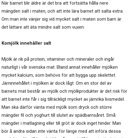
När barnet blir äldre är det bra att fortsätta hålla nere
mängden salt i maten, och att inte lära barnet att salta extra.
Om man inte vänjer sig vid mycket salt i maten som barn är
det lättare att äta mindre salt som vuxen.
Komjölk innehåller salt
Mjölk är rik på protein, vitaminer och mineraler och ingår
naturligt i vår svenska mat. Bland annat innehåller mjölken
mycket kalcium, som behövs för att bygga upp skelettet.
Järninnehållet i mjölken är dock lågt. Om en stor del av
barnets mat består av mjölk och mjölkprodukter är det risk för
att barnet inte får i sig tillräckligt mycket av järnrika livsmedel.
Man ska därför vänta med mjölk som dryck och större
mängder fil och yoghurt till slutet av spädbarnsåret. Små
mängder i matlagning eller till gröt är dock inget hinder. Man
bör å andra sidan inte vänta för länge med att införa dessa