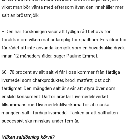
vilket man bör vänta med eftersom även den innehåller mer
salt än bröstmjölk.
– Den här forskningen visar att tydliga råd behövs för
föräldrar om vilken mat är lämplig för spädbarn. Föräldrar bör
får rådet att inte använda komjölk som en huvudsaklig dryck
innan 12 månaders ålder, säger Pauline Emmet.
60–70 procent av allt salt vi får i oss kommer från färdiga
livsmedel som charkprodukter, bröd, matfett, ost och
färdigmat. Den mängden salt är svår att styra över som
enskild konsument. Därför arbetar Livsmedelsverket
tillsammans med livsmedelstillverkarna för att sänka
mängden salt i färdiga livsmedel. Tanken är att salthalten
successivt ska minskas under fem år.
Vilken saltlösning kör ni?