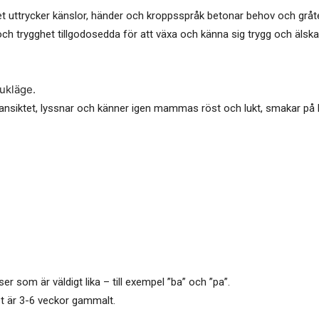
t uttrycker känslor, händer och kroppsspråk betonar behov och gråte
h trygghet tillgodosedda för att växa och känna sig trygg och älska
ukläge.
 ansiktet, lyssnar och känner igen mammas röst och lukt, smakar på
er som är väldigt lika – till exempel ”ba” och ”pa”.
t är 3-6 veckor gammalt.