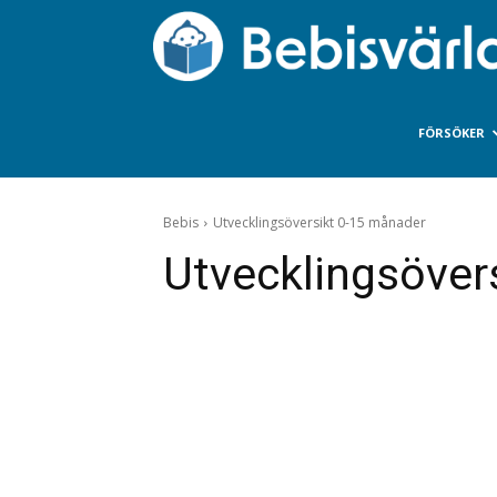
FÖRSÖKER
Bebis
Utvecklingsöversikt 0-15 månader
Utvecklingsöver