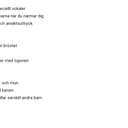
ciellt vokaler.
marna när du närmar dig.
och ansiktsuttryck.
en bröstet.
lser med ögonen.
år och mun.
d benen.
lar särskilt andra barn.