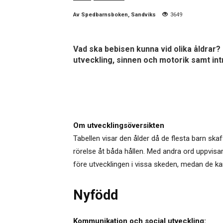
Av
Spedbarnsboken, Sandviks
3649
Vad ska bebisen kunna vid olika åldrar?
utveckling, sinnen och motorik samt int
Om utvecklingsöversikten
Tabellen visar den ålder då de flesta barn skaf
rörelse åt båda hållen. Med andra ord uppvisar
före utvecklingen i vissa skeden, medan de kan
Nyfödd
Kommunikation och social utveckling: