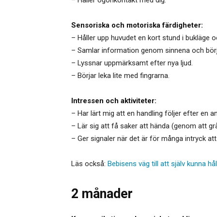
– Håller ögonkontakt med dig.
Sensoriska och motoriska färdigheter:
– Håller upp huvudet en kort stund i bukläge oc
– Samlar information genom sinnena och börjar 
– Lyssnar uppmärksamt efter nya ljud.
– Börjar leka lite med fingrarna.
Intressen och aktiviteter:
– Har lärt mig att en handling följer efter en a
– Lär sig att få saker att hända (genom att grå
– Ger signaler när det är för många intryck att
Läs också:
Bebisens väg till att själv kunna h
2 månader