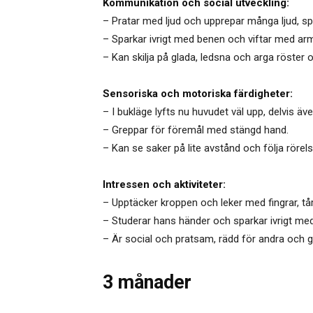
Kommunikation och social utveckling:
– Pratar med ljud och upprepar många ljud, spe
– Sparkar ivrigt med benen och viftar med ar
– Kan skilja på glada, ledsna och arga röster 
Sensoriska och motoriska färdigheter:
– I bukläge lyfts nu huvudet väl upp, delvis äv
– Greppar för föremål med stängd hand.
– Kan se saker på lite avstånd och följa röre
Intressen och aktiviteter:
– Upptäcker kroppen och leker med fingrar, t
– Studerar hans händer och sparkar ivrigt me
– Är social och pratsam, rädd för andra och gil
3 månader