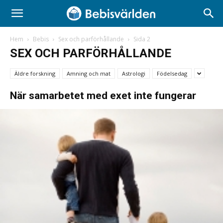
Hem
Bebis
Sex och parförhållande
Sida 2
SEX OCH PARFÖRHÅLLANDE
Äldre forskning
Amning och mat
Astrologi
Födelsedag
När samarbetet med exet inte fungerar