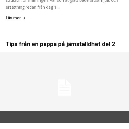
struktur för matningen. Vår son åt glatt både bröstmjölk och
ersättning redan från dag 1,...
Läs mer
Tips från en pappa på jämställdhet del 2