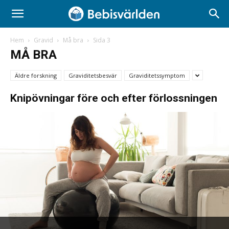
Hem
Gravid
Må bra
Sida 3
MÅ BRA
Äldre forskning
Graviditetsbesvär
Graviditetssymptom
Knipövningar före och efter förlossningen