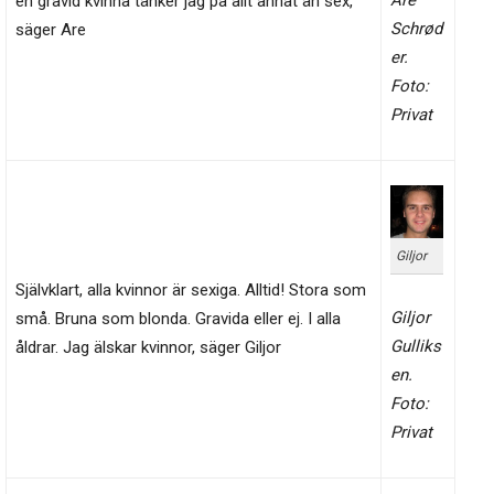
en gravid kvinna tänker jag på allt annat än sex,
Schrød
säger Are
er.
Foto:
Privat
Giljor
Självklart, alla kvinnor är sexiga. Alltid! Stora som
Giljor
små. Bruna som blonda. Gravida eller ej. I alla
Gulliks
åldrar. Jag älskar kvinnor, säger Giljor
en.
Foto:
Privat