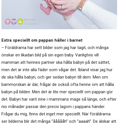
Extra speciellt om pappan håller i barnet
– Föräldrarna har sett bilder som jag har tagit, och många
önskar en likadan bild på sin egen baby. Vanligtvis vill
mamman att hennes partner ska hålla babyn på det sättet,
men det är inte alla fäder som vågar det. Ibland visar jag hur
de ska hålla babyn, och ger sedan babyn till dem. Men om
barnmorskan är där, frågar de också ofta henne om att hålla
babyn på bilden. Men det är lite mer speciellt om pappan gör
det. Babyn har varit inne i mammans mage så länge, och efter
nio månader passar den precis lagom i pappans händer.
Frågar du mig, finns det inget mer speciellt. När föräldrarna
ser bilderna blir det många ”åååååh” och ”aaaah”. De älskar att