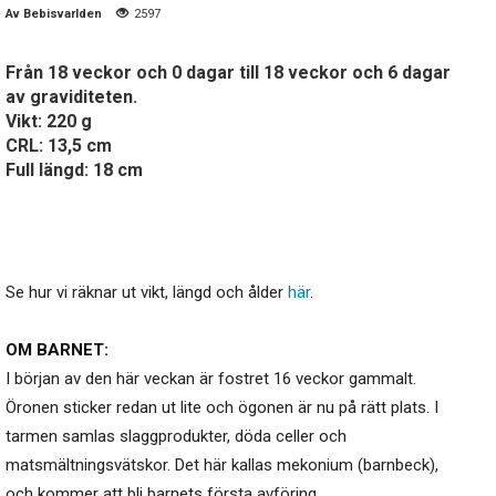
Av
Bebisvarlden
2597
Från 18 veckor och 0 dagar till 18 veckor och 6 dagar
av graviditeten.
Vikt: 220 g
CRL: 13,5 cm
Full längd: 18 cm
Se hur vi räknar ut vikt, längd och ålder
här
.
OM BARNET:
I början av den här veckan är fostret 16 veckor gammalt.
Öronen sticker redan ut lite och ögonen är nu på rätt plats. I
tarmen samlas slaggprodukter, döda celler och
matsmältningsvätskor. Det här kallas mekonium (barnbeck),
och kommer att bli barnets första avföring.