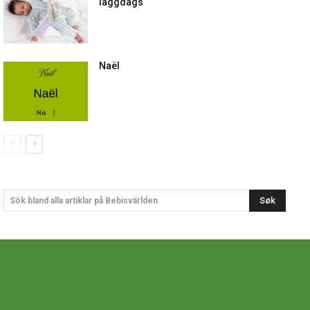
läggdags
Naël
Søk
Sök bland alla artiklar på Bebisvärlden