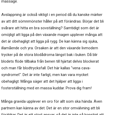
massage.
Avslappning är också viktigt i en period då du kanske märker
av att ditt sömnmönster håller på att förändras. Börjar det bli
svårare att hitta en bra sovställning? Samtidigt som det är
omöjligt att ligga på den växande magen upplever många att
det är obehagligt att ligga på rygg. De kan känna sig sjuka,
illamående och yra. Orsaken är att den växande livmodern
trycker på de stora blodådrorna längst bak i buken. Då blir
blodets flöde tillbaka från benen till hjärtat delvis blockerat
och man får blodtrycksfall. Det här kallas "vena cava-
syndromet". Det är inte farligt, men kan vara mycket
obehagligt. Många säger att det hjälper att ligga i
fosterställning med en massa kuddar. Prova dig fram!
Många gravida upplever en oro för allt som ska hända. Även
partnern kan känna av det. Det är en stor omvälvning att bli
föräldrar. Det är ett stort ansvar, så det är inte så konstigt att