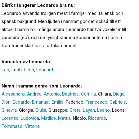
Därför fungerar Leonardo bra nu:
Leonardo används troligen mest i familjer med italiensk och
spansk bakgrund. Men ljuden i namnet gör det också till ett
aktuellt namn för många andra. Leonardo har två vokaler intill
varandra (eo), och de tydligt stämda konsonanterna l och n
framträder klart när vi uttalar namnet.
Varianter av Leonardo:
Leo
,
Leoh
,
Leon
,
Leonard
Namn i samma genre som Leonardo:
Alessandro
,
Andrea
,
Antonio
,
Beatrice
,
Camilla
,
Chiara
,
Diego
,
Dion
,
Edoardo
,
Emanuel
,
Emilio
,
Federico
,
Francesco
,
Gabriele
,
Ginevra
,
Giorgia
,
Giulia
,
Giuseppe
,
Greta
,
Layan
,
Leano
,
Leonel
,
Lorenzo
,
Ludovica
,
Matilde
,
Mattia
,
Nicolo
,
Riccardo
,
Tommaso
,
Vittoria