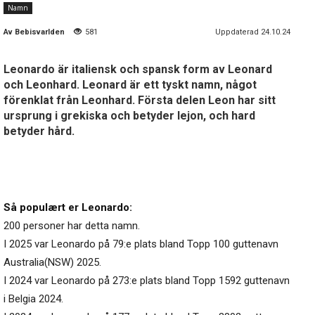
Namn
Av
Bebisvarlden
581
Uppdaterad 24.10.24
Leonardo är italiensk och spansk form av Leonard
och Leonhard. Leonard är ett tyskt namn, något
förenklat från Leonhard. Första delen Leon har sitt
ursprung i grekiska och betyder lejon, och hard
betyder hård.
Så populært er Leonardo:
200 personer har detta namn.
I 2025 var Leonardo på 79:e plats bland Topp 100 guttenavn
Australia(NSW) 2025.
I 2024 var Leonardo på 273:e plats bland Topp 1592 guttenavn
i Belgia 2024.