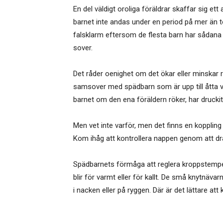
En del väldigt oroliga föräldrar skaffar sig 
barnet inte andas under en period på mer än to
falsklarm eftersom de flesta barn har sådana 
sover.
Det råder oenighet om det ökar eller minskar 
samsover med spädbarn som är upp till åtta v
barnet om den ena föräldern röker, har drucki
Men vet inte varför, men det finns en kopplin
Kom ihåg att kontrollera nappen genom att dra 
Spädbarnets förmåga att reglera kroppstempera
blir för varmt eller för kallt. De små knytnäv
i nacken eller på ryggen. Där är det lättare a