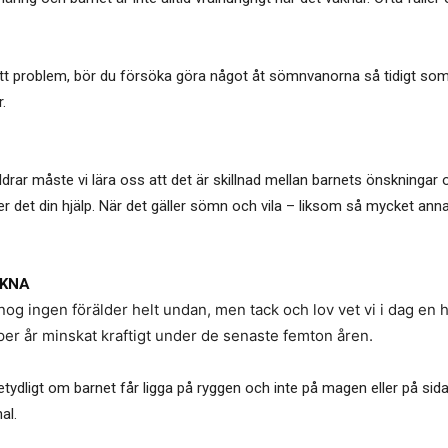
tt problem, bör du försöka göra något åt sömnvanorna så tidigt som
.
ar måste vi lära oss att det är skillnad mellan barnets önskningar o
 det din hjälp. När det gäller sömn och vila – liksom så mycket anna
AKNA
nog ingen förälder helt undan, men tack och lov vet vi i dag en
per år minskat kraftigt under de senaste femton åren.
tydligt om barnet får ligga på ryggen och inte på magen eller på sid
al.