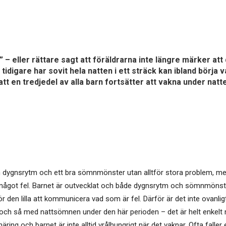
” – eller rättare sagt att föräldrarna inte längre märker att
igare har sovit hela natten i ett sträck kan ibland börja v
tt en tredjedel av alla barn fortsätter att vakna under natte
en dygnsrytm och ett bra sömnmönster utan alltför stora problem, me
 något fel. Barnet är outvecklat och både dygnsrytm och sömnmönster
för den lilla att kommunicera vad som är fel. Därför är det inte ovanl
 si och så med nattsömnen under den här perioden – det är helt enkelt 
p näring och barnet är inte alltid vrålhungrigt när det vaknar. Ofta fal