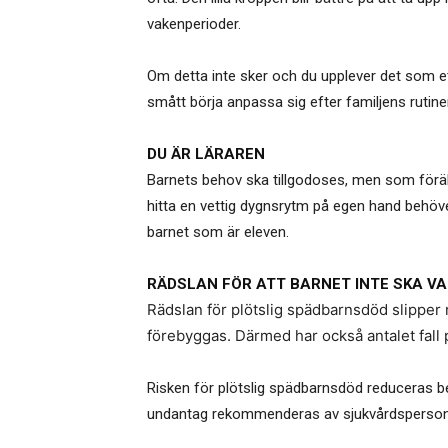
vakenperioder.
Om detta inte sker och du upplever det som e
smått börja anpassa sig efter familjens rutiner
DU ÄR LÄRAREN
Barnets behov ska tillgodoses, men som föräldr
hitta en vettig dygnsrytm på egen hand behöver
barnet som är eleven.
RÄDSLAN FÖR ATT BARNET INTE SKA V
Rädslan för plötslig spädbarnsdöd slipper 
förebyggas. Därmed har också antalet fall 
Risken för plötslig spädbarnsdöd reduceras be
undantag rekommenderas av sjukvårdsperson