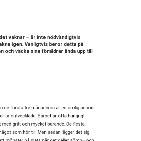
 det vaknar – är inte nödvändigtvis
akna igen. Vanligtvis beror detta på
n och väcka sina föräldrar ända upp till
n de första tre månaderna är en orolig period
 är outvecklade. Barnet är ofta hungrigt,
igt med gråt och mycket bärande. De flesta
något som hör till. Men sedan lägger det sig
ler ett mönster på plats när det gäller sömn– och