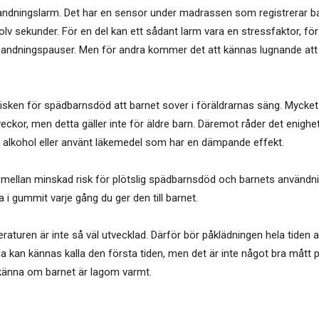
ett andningslarm. Det har en sensor under madrassen som registrerar 
lv sekunder. För en del kan ett sådant larm vara en stressfaktor, för
andningspauser. Men för andra kommer det att kännas lugnande att ha
risken för spädbarnsdöd att barnet sover i föräldrarnas säng. Mycket
eckor, men detta gäller inte för äldre barn. Däremot råder det enig
t alkohol eller använt läkemedel som har en dämpande effekt.
g mellan minskad risk för plötslig spädbarnsdöd och barnets användnin
i gummit varje gång du ger den till barnet.
turen är inte så väl utvecklad. Därför bör påklädningen hela tiden 
arna kan kännas kalla den första tiden, men det är inte något bra mått
tt känna om barnet är lagom varmt.