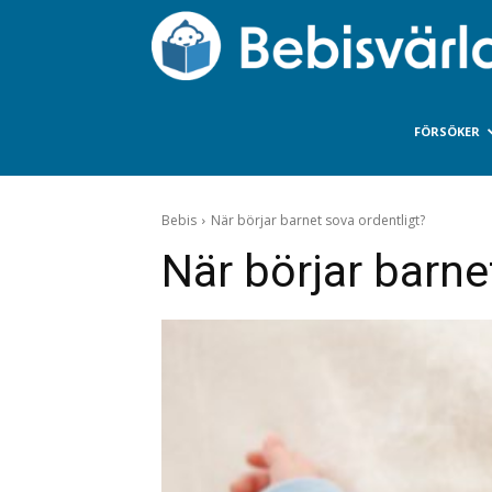
FÖRSÖKER
Bebis
När börjar barnet sova ordentligt?
När börjar barne