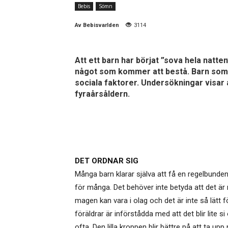
Bebis
Sömn
Av
Bebisvarlden
3114
Att ett barn har börjat ”sova hela natten
något som kommer att bestå. Barn som tid
sociala faktorer. Undersökningar visar a
fyraårsåldern.
DET ORDNAR SIG
Många barn klarar själva att få en regelbund
för många. Det behöver inte betyda att det är
magen kan vara i olag och det är inte så lätt 
föräldrar är införstådda med att det blir lite
ofta. Den lilla kroppen blir bättre på att ta up