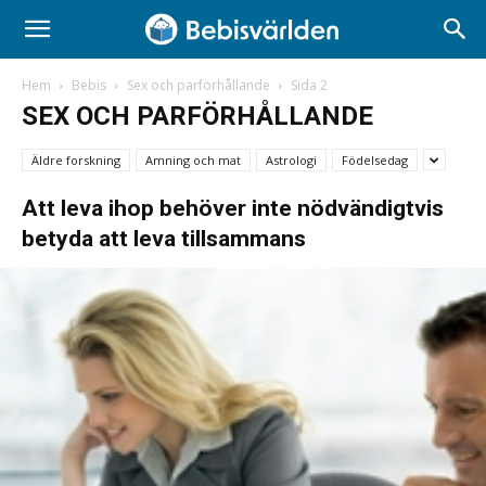
Hem
Bebis
Sex och parförhållande
Sida 2
SEX OCH PARFÖRHÅLLANDE
Äldre forskning
Amning och mat
Astrologi
Födelsedag
Att leva ihop behöver inte nödvändigtvis
betyda att leva tillsammans