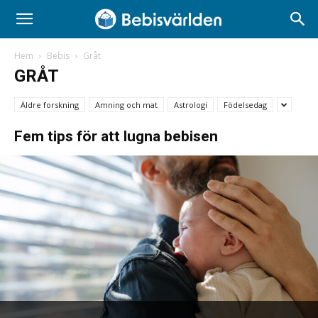
Hem
Bebis
Gråt
GRÅT
Äldre forskning
Amning och mat
Astrologi
Födelsedag
Fem tips för att lugna bebisen