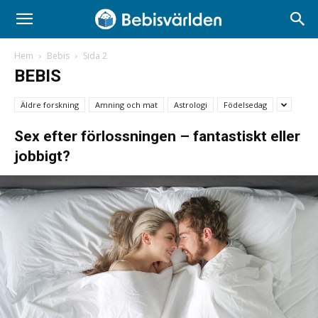
Hem
Bebis
Sida 2
BEBIS
Äldre forskning
Amning och mat
Astrologi
Födelsedag
Sex efter förlossningen – fantastiskt eller
jobbigt?