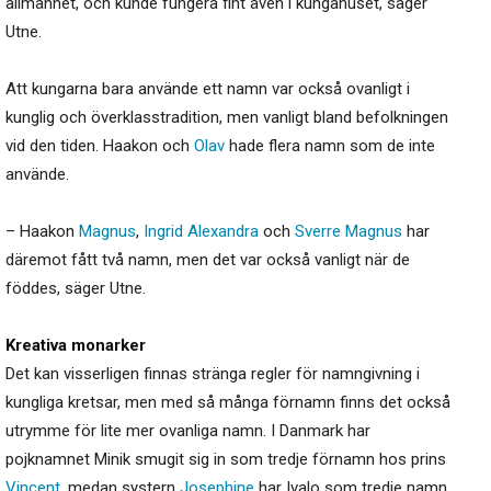
allmänhet, och kunde fungera fint även i kungahuset, säger
Utne.
Att kungarna bara använde ett namn var också ovanligt i
kunglig och överklass­tradition, men vanligt bland befolkningen
vid den tiden. Haakon och
Olav
hade flera namn som de inte
använde.
– Haakon
Magnus
,
Ingrid
Alexandra
och
Sverre
Magnus
har
däremot fått två namn, men det var också vanligt när de
föddes, säger Utne.
Kreativa monarker
Det kan visserligen finnas stränga regler för namngivning i
kungliga kretsar, men med så många förnamn finns det också
utrymme för lite mer ovanliga namn. I Danmark har
pojknamnet Minik smugit sig in som tredje förnamn hos prins
Vincent
, medan systern
Josephine
har Ivalo som tredje namn.