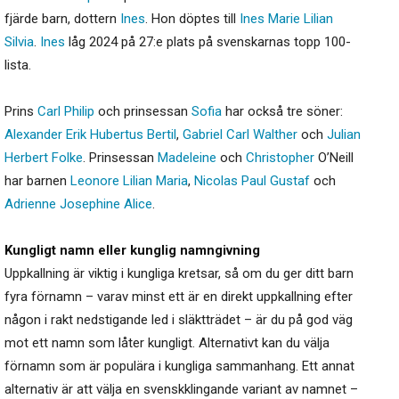
fjärde barn, dottern
Ines
. Hon döptes till
Ines
Marie
Lilian
Silvia
.
Ines
låg 2024 på 27:e plats på svenskarnas topp 100-
lista.
Prins
Carl
Philip
och prinsessan
Sofia
har också tre söner:
Alexander
Erik
Hubertus
Bertil
,
Gabriel
Carl
Walther
och
Julian
Herbert
Folke
. Prinsessan
Madeleine
och
Christopher
O’Neill
har barnen
Leonore
Lilian
Maria
,
Nicolas
Paul
Gustaf
och
Adrienne
Josephine
Alice
.
Kungligt namn eller kunglig namngivning
Uppkallning är viktig i kungliga kretsar, så om du ger ditt barn
fyra förnamn – varav minst ett är en direkt uppkallning efter
någon i rakt nedstigande led i släktträdet – är du på god väg
mot ett namn som låter kungligt. Alternativt kan du välja
förnamn som är populära i kungliga sammanhang. Ett annat
alternativ är att välja en svenskklingande variant av namnet –