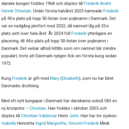
danske kungen föddes 1968 och döptes till
Frederik
André
Henrik
Christian
. Under första halvåret 2023 hamnade
Frederik
på 43:e plats på topp 50-listan över pojknamn i Danmark. Det
var en nedgång jämfört med 2022, då namnet låg på 33:e
plats sett över hela året. År 2024 föll
Frederik
ytterligare en
placering, till 44:e plats på topp 50-listan över pojknamn i
Danmark. Det verkar alltså hittills som om namnet blir mindre
populärt, trots att Danmark nyligen fick sin första kung sedan
1972.
Kung
Frederik
är gift med
Mary
(
Elizabeth
), som nu har blivit
Danmarks drottning.
Med ett nytt kungapar i Danmark har danskarna också fått en
ny kronprins –
Christian
. Han föddes i oktober 2005 och
döptes till
Christian
Valdemar
Henri
John
. Han har tre syskon:
Isabella
Henrietta
Ingrid
Margrethe
,
Vincent
Frederik
Minik