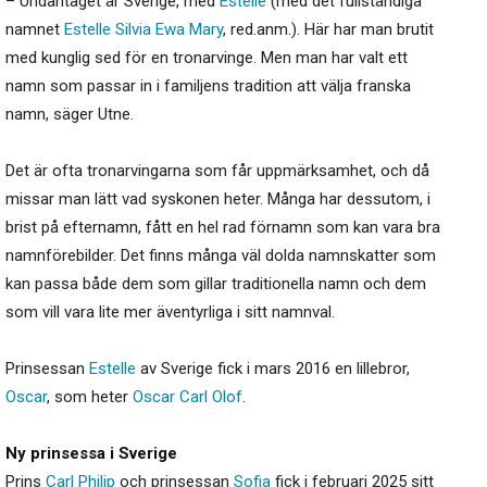
– Undantaget är Sverige, med
Estelle
(med det fullständiga
namnet
Estelle
Silvia
Ewa
Mary
, red.anm.). Här har man brutit
med kunglig sed för en tronarvinge. Men man har valt ett
namn som passar in i familjens tradition att välja franska
namn, säger Utne.
Det är ofta tronarvingarna som får uppmärksamhet, och då
missar man lätt vad syskonen heter. Många har dessutom, i
brist på efternamn, fått en hel rad förnamn som kan vara bra
namnförebilder. Det finns många väl dolda namnskatter som
kan passa både dem som gillar traditionella namn och dem
som vill vara lite mer äventyrliga i sitt namnval.
Prinsessan
Estelle
av Sverige fick i mars 2016 en lillebror,
Oscar
, som heter
Oscar
Carl
Olof
.
Ny prinsessa i Sverige
Prins
Carl
Philip
och prinsessan
Sofia
fick i februari 2025 sitt