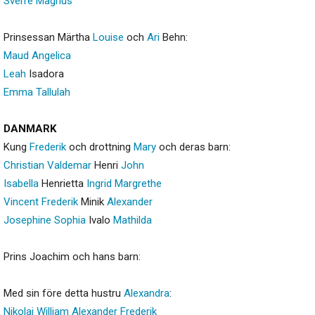
Sverre
Magnus
Prinsessan Märtha
Louise
och
Ari
Behn:
Maud
Angelica
Leah
Isadora
Emma
Tallulah
DANMARK
Kung
Frederik
och drottning
Mary
och deras barn:
Christian
Valdemar
Henri
John
Isabella
Henrietta
Ingrid
Margrethe
Vincent
Frederik
Minik
Alexander
Josephine
Sophia
Ivalo
Mathilda
Prins Joachim och hans barn:
Med sin före detta hustru
Alexandra
:
Nikolai
William
Alexander
Frederik