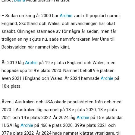
– Sedan omkring år 2000 har
Archie
varit ett populärt namn i
England, Skottland och Wales, och användningen har ökat
snabbt. Ökningen stannade av för några år sedan, men får
troligen en ny skjuts nu, sade namnforskaren Ivar Utne till
Bebisvärlden när namnet blev känt.
År 2019 låg
Archie
på 19:e plats i England och Wales, men
hoppade upp till 9:e plats 2020. Namnet behöll 9:e platsen
även 2021 i England och Wales. År 2024 hamnade
Archie
på
10:e plats.
Även i Australien och USA ökade populariteten från och med
2020. I Australien låg namnet på 18:e plats 2020, 13:e plats
2021 och 14:e plats 2022. År 2024 låg
Archie
på 15:e plats där.
I USA låg
Archie
på 466:e plats 2020, 399:e plats 2021 och
377:e plats 2022. År 2024 hade namnet klättrat ytterligare, till