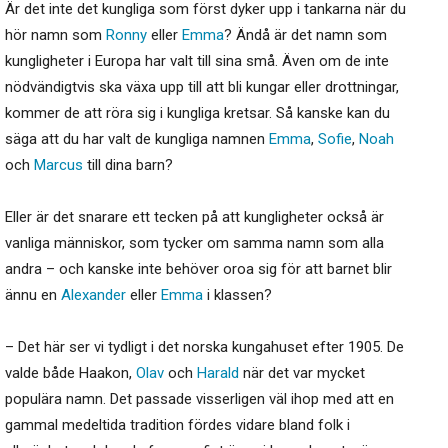
Är det inte det kungliga som först dyker upp i tankarna när du
hör namn som
Ronny
eller
Emma
? Ändå är det namn som
kungligheter i Europa har valt till sina små. Även om de inte
nödvändigtvis ska växa upp till att bli kungar eller drottningar,
kommer de att röra sig i kungliga kretsar. Så kanske kan du
säga att du har valt de kungliga namnen
Emma
,
Sofie
,
Noah
och
Marcus
till dina barn?
Eller är det snarare ett tecken på att kungligheter också är
vanliga människor, som tycker om samma namn som alla
andra – och kanske inte behöver oroa sig för att barnet blir
ännu en
Alexander
eller
Emma
i klassen?
– Det här ser vi tydligt i det norska kungahuset efter 1905. De
valde både Haakon,
Olav
och
Harald
när det var mycket
populära namn. Det passade visserligen väl ihop med att en
gammal medeltida tradition fördes vidare bland folk i