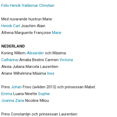
Felix
Henrik
Valdemar
Christian
Med nuvarande hustrun Marie:
Henrik
Carl
Joachim Alain
Athena Marguerite Françoise
Marie
NEDERLAND
Koning Willem-
Alexander
och Máxima:
Catharina
-Amalia Beatrix Carmen
Victoria
Alexia Juliana Marcela Laurentien
Ariane Wilhelmina Máxima
Ines
Prins
Johan
Friso (avliden 2013) och prinsessan Mabel:
Emma
Luana Ninette
Sophie
Joanna
Zaria
Nicoline Milou
Prins Constantijn och prinsessan Laurentien: