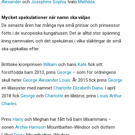
Alexander
och
Josephine
Sophia
Ivalo
Mathilda
.
Mycket spekulationer när namn ska väljas
De senaste åren har många nya små prinsar och prinsessor
fötts i de europeiska kungahusen. Det är alltid stor spänning
kring namnvalen, och det spekuleras i vilka släktingar de små
ska uppkallas efter.
Brittiske kronprinsen
William
och hans
Kate
fick sitt
förstfödda barn 2013, prins
George
– som för ordningens
skull heter
George
Alexander
Louis
. År 2015 fick prins
George
en lillasyster med namnet
Charlotte
Elizabeth
Diana
. I april
2018 fick
George
och
Charlotte
en lillebror, prins
Louis
Arthur
Charles
.
Prins
Harry
och Meghan har fått två barn tillsammans –
sonen
Archie
Harrison
Mountbatten-Windsor och dottern
Lilibet
Diana
Mountbatten-Windsor.