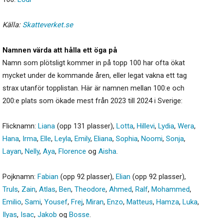
Källa:
Skatteverket.se
Namnen värda att hålla ett öga på
Namn som plötsligt kommer in på topp 100 har ofta ökat
mycket under de kommande åren, eller legat vakna ett tag
strax utanför topplistan. Här är namnen mellan 100:e och
200:e plats som ökade mest från 2023 till 2024 i Sverige:
Flicknamn:
Liana
(opp 131 plasser),
Lotta
,
Hillevi
,
Lydia
,
Wera
,
Hana
,
Irma
,
Elle
,
Leyla
,
Emily
,
Eliana
,
Sophia
,
Noomi
,
Sonja
,
Layan
,
Nelly
,
Aya
,
Florence
og
Aisha
.
Pojknamn:
Fabian
(opp 92 plasser),
Elian
(opp 92 plasser),
Truls
,
Zain
,
Atlas
,
Ben
,
Theodore
,
Ahmed
,
Ralf
,
Mohammed
,
Emilio
,
Sami
,
Yousef
,
Frej
,
Miran
,
Enzo
,
Matteus
,
Hamza
,
Luka
,
Ilyas
,
Isac
,
Jakob
og
Bosse
.