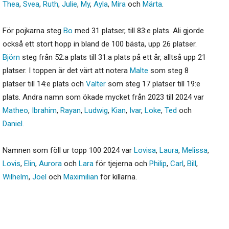
Thea
,
Svea
,
Ruth
,
Julie
,
My
,
Ayla
,
Mira
och
Märta
.
För pojkarna steg
Bo
med 31 platser, till 83:e plats. Ali gjorde
också ett stort hopp in bland de 100 bästa, upp 26 platser.
Björn
steg från 52:a plats till 31:a plats på ett år, alltså upp 21
platser. I toppen är det värt att notera
Malte
som steg 8
platser till 14:e plats och
Valter
som steg 17 platser till 19:e
plats. Andra namn som ökade mycket från 2023 till 2024 var
Matheo
,
Ibrahim
,
Rayan
,
Ludwig
,
Kian
,
Ivar
,
Loke
,
Ted
och
Daniel
.
Namnen som föll ur topp 100 2024 var
Lovisa
,
Laura
,
Melissa
,
Lovis
,
Elin
,
Aurora
och
Lara
för tjejerna och
Philip
,
Carl
,
Bill
,
Wilhelm
,
Joel
och
Maximilian
för killarna.