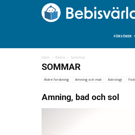
FÖRSÖKER
Hem
Bebis
Sommar
SOMMAR
Äldre forskning
Amning och mat
Astrologi
Föd
Amning, bad och sol