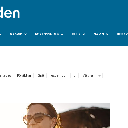
Bebisvarlden.se
GRAVID
FÖRLOSSNING
BEBIS
NAMN
BEBIS
elsedag
Föräldrar
Gråt
Jesper Juul
Jul
Må bra