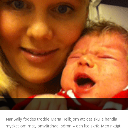
När Sally föddes trodde Maria Hellbjörn att det skulle handla
mycket om mat, omvårdnad, sömn – och lite skrik. Men riktigt