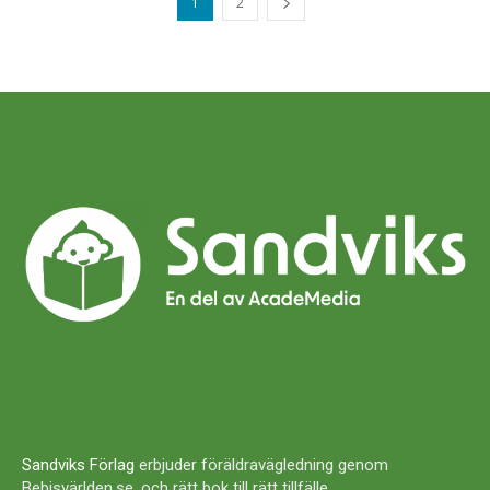
1
2
Sandviks Förlag
erbjuder föräldravägledning genom
Bebisvärlden.se, och rätt bok till rätt tillfälle