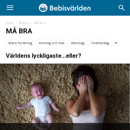
Hem
Bebis
Må bra
MÅ BRA
Äldre forskning
Amning och mat
Astrologi
Födelsedag
Världens lyckligaste…eller?