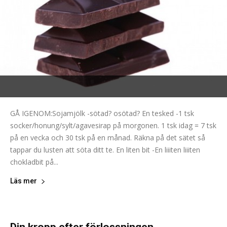
GÅ IGENOM:Sojamjölk -sötad? osötad? En tesked -1 tsk
socker/honung/sylt/agavesirap på morgonen. 1 tsk idag = 7 tsk
på en vecka och 30 tsk på en månad. Räkna på det sätet så
tappar du lusten att söta ditt te. En liten bit -En liiiten liiiten
chokladbit på...
Läs mer