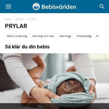
Hem
Bebis
Prylar
PRYLAR
Äldre forskning
Amning och mat
Astrologi
Födelsedag
Så klär du din bebis