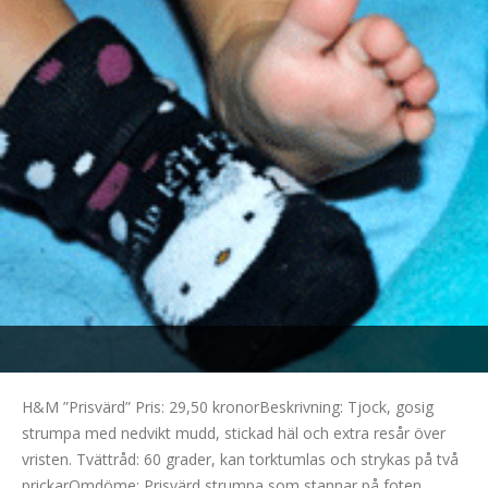
H&M ”Prisvärd” Pris: 29,50 kronorBeskrivning: Tjock, gosig
strumpa med nedvikt mudd, stickad häl och extra resår över
vristen. Tvättråd: 60 grader, kan torktumlas och strykas på två
prickarOmdöme: Prisvärd strumpa som stannar på foten.